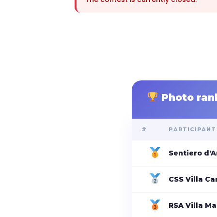
Photo ran
#
PARTICIPANT
Sentiero d'
CSS Villa C
RSA Villa Ma