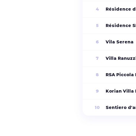
4
Résidence d
5
Résidence S
6
Vila Serena
7
Villa Ranuzz
8
RSA Piccola
9
Korian Villa 
10
Sentiero d'