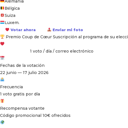
Alemania
Bélgica
Suiza
Luxem.
Votar ahora
Enviar mi foto
Premio Coup de Cœur
Suscripción al programa de su elecc
1 voto / día / correo electrónico
Voto gratuito
Fechas de la votación
22 junio — 17 julio 2026
Frecuencia
1 voto gratis por día
Recompensa votante
Código promocional 10€ ofrecidos