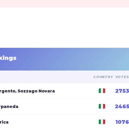
kings
COUNTRY
VOTES
275
Argento, Sozzago Novara
246
arpaneda
1076
rica