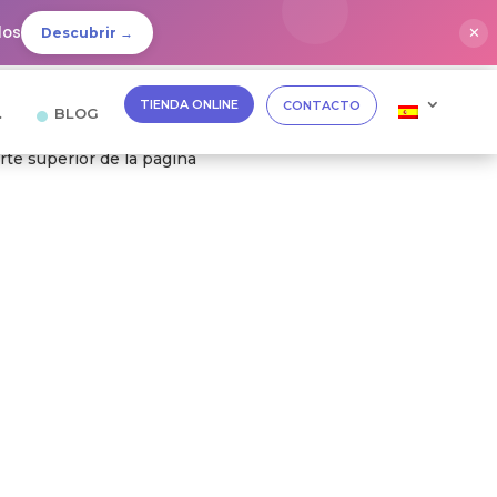
dos
✕
Descubrir →
TIENDA ONLINE
CONTACTO
…
BLOG
te superior de la página