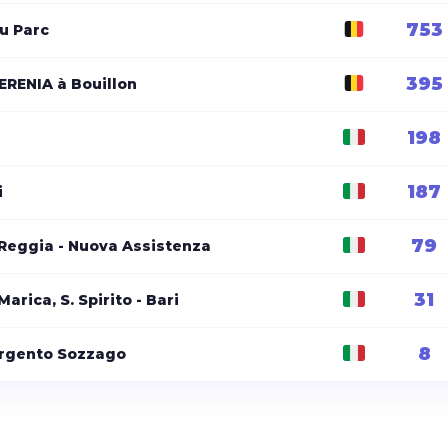
753
u Parc
395
ERENIA à Bouillon
198
187
i
79
 Reggia - Nuova Assistenza
31
Marica, S. Spirito - Bari
8
argento Sozzago