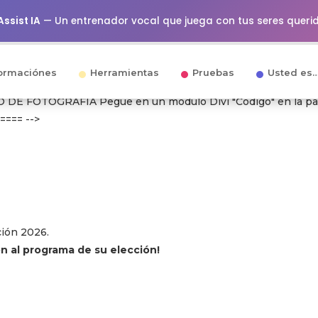
ssist IA
— Un entrenador vocal que juega con tus seres queri
ormaciónes
Herramientas
Pruebas
Usted es
O DE FOTOGRAFÍA
Pegue en un módulo Divi "Código" en la par
==== -->
ción 2026.
n al programa de su elección!