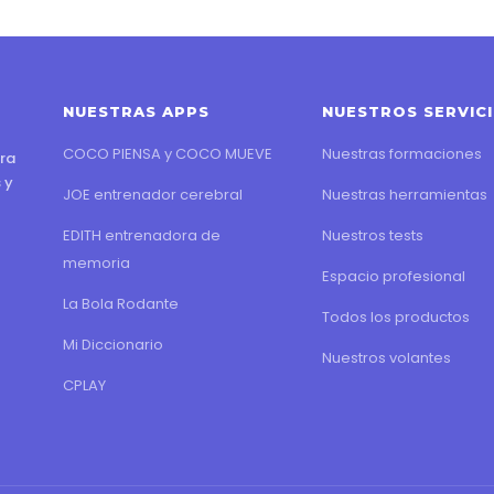
NUESTRAS APPS
NUESTROS SERVIC
COCO PIENSA y COCO MUEVE
Nuestras formaciones
ra
 y
JOE entrenador cerebral
Nuestras herramientas
EDITH entrenadora de
Nuestros tests
memoria
Espacio profesional
La Bola Rodante
Todos los productos
Mi Diccionario
Nuestros volantes
CPLAY