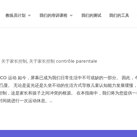
AI 助手教练
— 一位会和您的亲人一起玩的语音教练
新功能
了解更多 
教练员计划
我们的培训课程
我们的测试
我们的工具
,
关于家长控制
,
关于家长控制 contrôle parentale
 和 COCO 运动 如今，屏幕已成为我们日常生活中不可或缺的一部分。 因
凸显。 无论是蓝光还是久坐不动的生活方式导致儿童认知能力发展缓慢，
控制，这是家长和孩子之间冲突的根源。 在本指南中，我们将为您提供
时间就进行一次运动休息。...