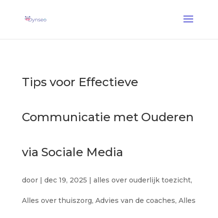
AI Assist Coach
— Een stemcoach die met je dierbaren speelt
✕
Ontdekken →
Tips voor Effectieve
Communicatie met Ouderen
via Sociale Media
door
|
dec 19, 2025
|
alles over ouderlijk toezicht
,
Alles over thuiszorg
,
Advies van de coaches
,
Alles