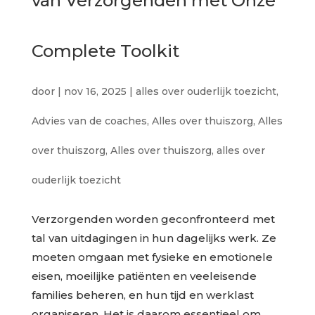
van Verzorgenden met Onze
Complete Toolkit
door
|
nov 16, 2025
|
alles over ouderlijk toezicht
,
Advies van de coaches
,
Alles over thuiszorg
,
Alles
over thuiszorg
,
Alles over thuiszorg
,
alles over
ouderlijk toezicht
Verzorgenden worden geconfronteerd met
tal van uitdagingen in hun dagelijks werk. Ze
moeten omgaan met fysieke en emotionele
eisen, moeilijke patiënten en veeleisende
families beheren, en hun tijd en werklast
organiseren. Het is daarom essentieel om