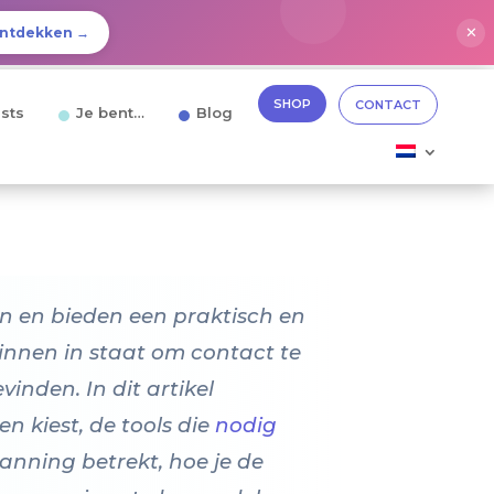
✕
ntdekken →
SHOP
CONTACT
sts
Je bent…
Blog
en en bieden een praktisch en
zinnen in staat om contact te
inden. In dit artikel
n kiest, de tools die
nodig
lanning betrekt, hoe je de