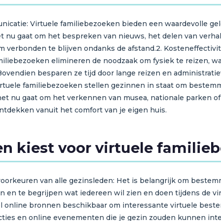
nicatie: Virtuele familiebezoeken bieden een waardevolle ge
et nu gaat om het bespreken van nieuws, het delen van verha
 verbonden te blijven ondanks de afstand.2. Kosteneffectivite
familiebezoeken elimineren de noodzaak om fysiek te reizen, 
Bovendien besparen ze tijd door lange reizen en administratie
rtuele familiebezoeken stellen gezinnen in staat om bestemm
et nu gaat om het verkennen van musea, nationale parken of 
tdekken vanuit het comfort van je eigen huis.
 kiest voor virtuele familie
oorkeuren van alle gezinsleden: Het is belangrijk om bestemm
n en te begrijpen wat iedereen wil zien en doen tijdens de 
eel online bronnen beschikbaar om interessante virtuele bes
acties en online evenementen die je gezin zouden kunnen inter