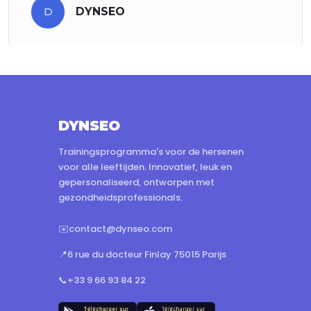
D
DYNSEO
DYNSEO
Trainingsprogramma's voor de hersenen
voor alle leeftijden. Innovatief, leuk en
gepersonaliseerd, ontworpen met
gezondheidsprofessionals.
✉️
contact@dynseo.com
📍
6 rue du docteur Finlay 75015 Parijs
📞
+33 9 66 93 84 22