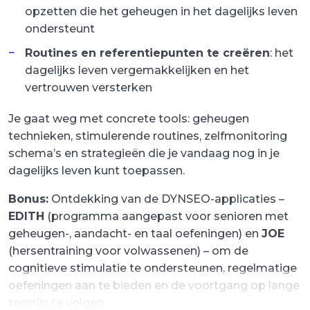
opzetten die het geheugen in het dagelijks leven
ondersteunt
Routines en referentiepunten te creëren
: het
dagelijks leven vergemakkelijken en het
vertrouwen versterken
Je gaat weg met concrete tools: geheugen
technieken, stimulerende routines, zelfmonitoring
schema’s en strategieën die je vandaag nog in je
dagelijks leven kunt toepassen.
Bonus:
Ontdekking van de DYNSEO-applicaties –
EDITH
(programma aangepast voor senioren met
geheugen-, aandacht- en taal oefeningen) en
JOE
(hersentraining voor volwassenen) – om de
cognitieve stimulatie te ondersteunen, regelmatige
oefeningen aan te bieden en de voortgang op lange
termijn te volgen.