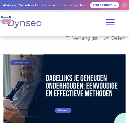
AI Assist Coach
— Een stemcoach die met je dierbaren speelt
✕
Ontdekken →
Categorieën:
Familie
Verlanglijst
Delen