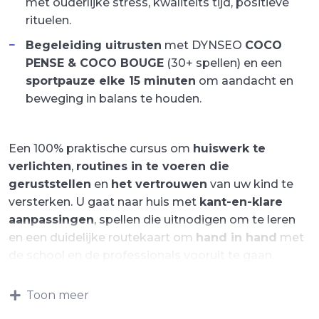
met ouderlijke stress, kwaliteits tijd, positieve
rituelen.
Begeleiding uitrusten
met DYNSEO
COCO
PENSE & COCO BOUGE
(30+ spellen) en een
sportpauze elke 15 minuten
om aandacht en
beweging in balans te houden.
Een 100% praktische cursus om
huiswerk te
verlichten
,
routines in te voeren die
geruststellen
en
het vertrouwen
van uw kind te
versterken. U gaat naar huis met
kant-en-klare
aanpassingen
, spellen die uitnodigen om te leren
en een duidelijke routekaart om
hand in hand
met
de school en de professionals vooruit te gaan.
Toon meer