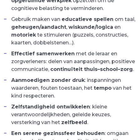
opgeruimde werkplek
opzetten om de
cognitieve belasting te verminderen.
Gebruik maken van
educatieve spellen
om taal,
geheugen/aandacht
,
wiskunde/logica
en
motoriek
te stimuleren (puzzels, constructies,
kaarten, dobbelstenen…).
Effectief samenwerken
met de leraar en
zorgverleners: delen van aanpassingen, positieve
communicatie,
continuïteit thuis–school–zorg
.
Aanmoedigen zonder druk
: inspanningen
waarderen, fouten toestaan, het
tempo
van het
kind respecteren.
Zelfstandigheid ontwikkelen
: kleine
verantwoordelijkheden, geleide keuzes,
versterking van het
zelfbeeld
.
Een serene gezinssfeer behouden
: omgaan