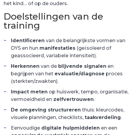
het kind… of op de ouders.
Doelstellingen van de
training
Identificeren
van de belangrijkste vormen van
DYS en hun
manifestaties
(geïsoleerd of
geassocieerd, variabele intensiteit).
Herkennen
van de
blijvende signalen
en
begrijpen van het
evaluatie/diagnose
proces
(sterkten/zwakten).
Impact meten
op huiswerk, tempo, organisatie,
vermoeidheid en
zelfvertrouwen
.
De omgeving structureren
thuis: kleurcodes,
visuele planningen, checklists,
taakverdeling
.
Eenvoudige
digitale hulpmiddelen
en een