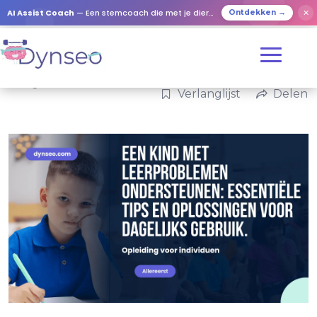
AI Assist Coach
— Een stemcoach die met je dierbaren speelt
✕
Ontdekken →
Categorieën:
Familie
Verlanglijst
Delen