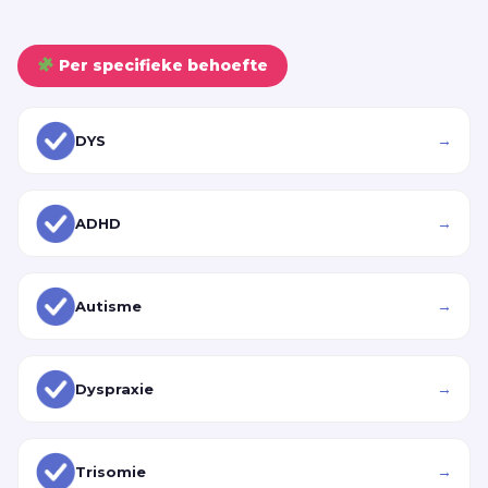
Per specifieke behoefte
→
DYS
→
ADHD
→
Autisme
→
Dyspraxie
→
Trisomie