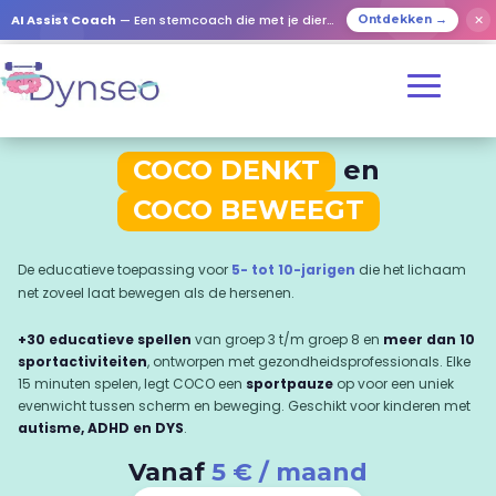
✕
AI Assist Coach
— Een stemcoach die met je dierbaren speelt
Ontdekken →
COCO DENKT
en
COCO BEWEEGT
De educatieve toepassing voor
5- tot 10-jarigen
die het lichaam
net zoveel laat bewegen als de hersenen.
+30 educatieve spellen
van groep 3 t/m groep 8 en
meer dan 10
sportactiviteiten
, ontworpen met gezondheidsprofessionals. Elke
15 minuten spelen, legt COCO een
sportpauze
op voor een uniek
evenwicht tussen scherm en beweging. Geschikt voor kinderen met
autisme, ADHD en DYS
.
Vanaf
5 € / maand