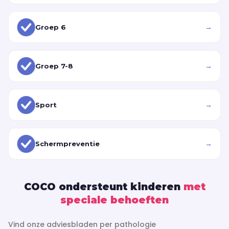
→
Groep 6
→
Groep 7-8
→
Sport
→
Schermpreventie
COCO ondersteunt kinderen
met
speciale behoeften
Vind onze adviesbladen per pathologie