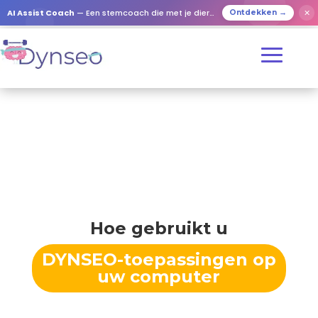
AI Assist Coach
— Een stemcoach die met je dierbaren speelt
✕
Ontdekken →
Hoe gebruikt u
DYNSEO-toepassingen op
uw computer