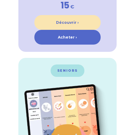
15
€
Découvrir ›
Acheter ›
SENIORS