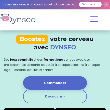
Coach Assist IA
— Un coach vocal qui joue avec vos proches
✕
Découvrir →
Boostez
votre cerveau
avec
DYNSEO
Des
jeux cognitifs
et des
formations
conçus avec des
professionnels de santé, adaptés à chaque besoin et à chaque
âge — enfants, adultes et seniors.
Commander
Découvrir ↓