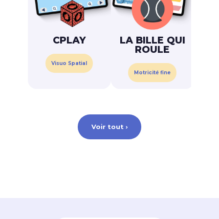
CPLAY
LA BILLE QUI
M
ROULE
Visuo Spatial
C
Motricité fine
Voir tout ›