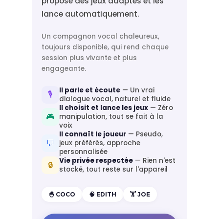
propose des jeux adaptés et les
lance automatiquement.
Un compagnon vocal chaleureux,
toujours disponible, qui rend chaque
session plus vivante et plus
engageante.
Il parle et écoute
— Un vrai
🎙️
dialogue vocal, naturel et fluide
Il choisit et lance les jeux
— Zéro
🎮
manipulation, tout se fait à la
voix
Il connaît le joueur
— Pseudo,
💬
jeux préférés, approche
personnalisée
Vie privée respectée
— Rien n'est
🔒
stocké, tout reste sur l'appareil
🐣 COCO
🧠 EDITH
🏋️ JOE