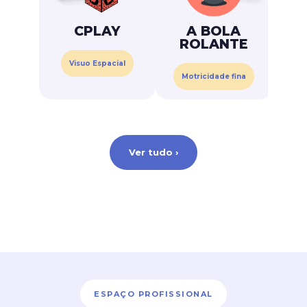
CPLAY
A BOLA
O 
ROLANTE
Visuo Espacial
Motricidade fina
Ver tudo ›
ESPAÇO PROFISSIONAL