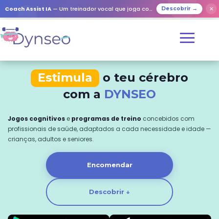
Coach Assist IA
— Um treinador vocal que joga com os seus entes queridos
✕
Descobrir →
Estimula
o teu cérebro
com a
DYNSEO
Jogos cognitivos
e
programas de treino
concebidos com
profissionais de saúde, adaptados a cada necessidade e idade —
crianças, adultos e seniores.
Encomendar
Descobrir ↓