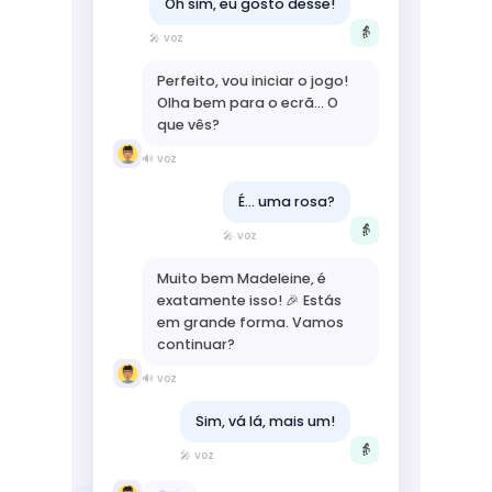
Oh sim, eu gosto desse!
👵
🎤 voz
Perfeito, vou iniciar o jogo!
Olha bem para o ecrã... O
que vês?
🔊 voz
É... uma rosa?
👵
🎤 voz
Muito bem Madeleine, é
exatamente isso! 🎉 Estás
em grande forma. Vamos
continuar?
🔊 voz
Sim, vá lá, mais um!
👵
🎤 voz