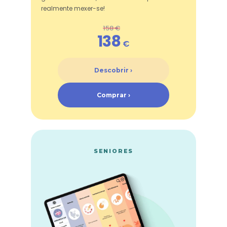
realmente mexer-se!
158 €
138
€
Descobrir ›
Comprar ›
SENIORES