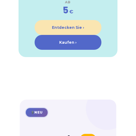
AB
5
€
Entdecken Sie ›
Kaufen ›
NEU