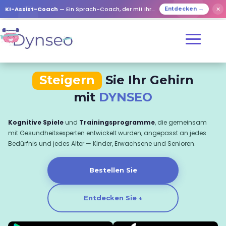
KI-Assist-Coach
— Ein Sprach-Coach, der mit Ihren Lieben spielt
✕
Entdecken →
Steigern
Sie Ihr Gehirn
mit
DYNSEO
Kognitive Spiele
und
Trainingsprogramme
, die gemeinsam
mit Gesundheitsexperten entwickelt wurden, angepasst an jedes
Bedürfnis und jedes Alter — Kinder, Erwachsene und Senioren.
Bestellen Sie
Entdecken Sie ↓