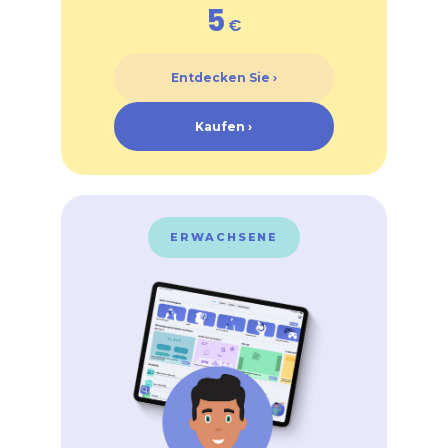
5
€
Entdecken Sie ›
Kaufen ›
ERWACHSENE