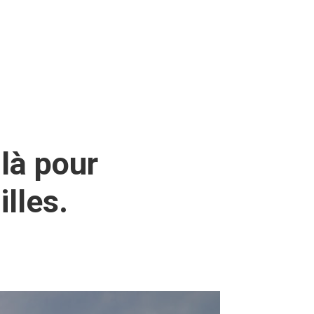
 là pour
lles.