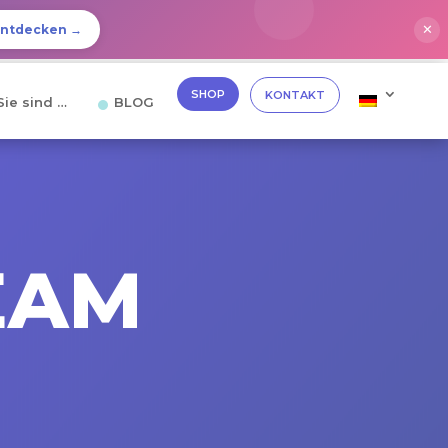
✕
Entdecken →
SHOP
KONTAKT
Sie sind …
BLOG
EAM