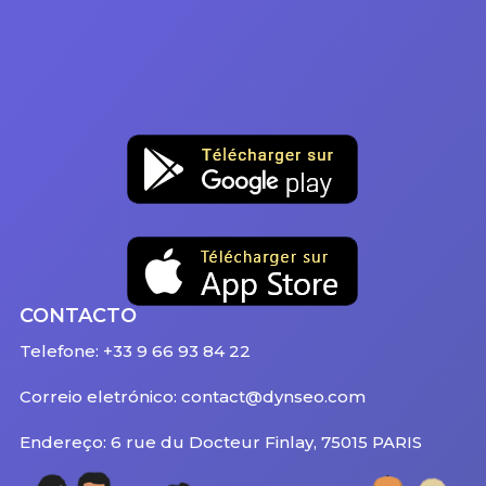
CONTACTO
Telefone: +33 9 66 93 84 22
Correio eletrónico: contact@dynseo.com
Endereço: 6 rue du Docteur Finlay, 75015 PARIS