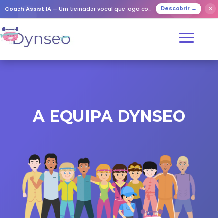
Coach Assist IA
— Um treinador vocal que joga com os seus entes queridos
✕
Descobrir →
A EQUIPA DYNSEO