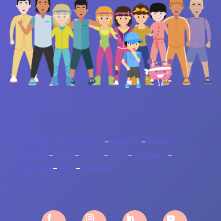
França –
Reino Unido
–
Bélgica
–
Países
Baixos
–
Itália
–
Suíça
–
EUA
–
Quebec
–
Canadá
–
中国
–
Antilhas