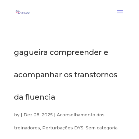
Coach Assist IA
— Um treinador vocal que joga com os seus entes queridos
✕
Descobrir →
gagueira compreender e
acompanhar os transtornos
da fluencia
by
|
Dez 28, 2025
|
Aconselhamento dos
treinadores
,
Perturbações DYS
,
Sem categoria
,