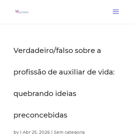
Coach Assist IA
— Um treinador vocal que joga com os seus entes queridos
✕
Descobrir →
Verdadeiro/falso sobre a
profissão de auxiliar de vida:
quebrando ideias
preconcebidas
by
|
Abr 25, 2026
|
Sem categoria