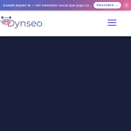
Coach Assist IA
— Um treinador vocal que joga com os seus entes queridos
✕
Descobrir →