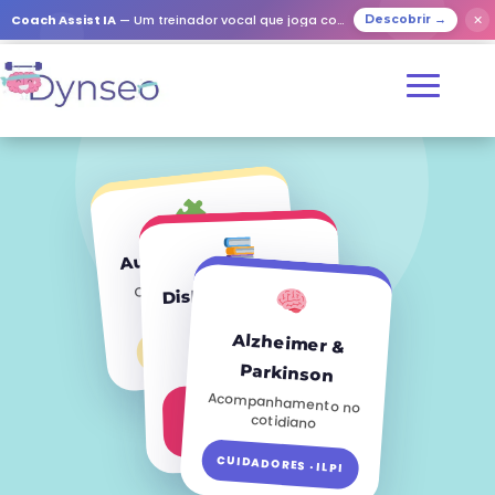
✕
Coach Assist IA
— Um treinador vocal que joga com os seus entes queridos
Descobrir →
Autismo & TDAH
Chaves e soluções
Dislexia & Escola
práticas
Estratégias
Alzheimer &
pedagógicas
FAMÍLIAS · PRO
adaptadas
Parkinson
Acompanhamento no
PROFESSORES ·
cotidiano
PAIS
CUIDADORES · ILPI