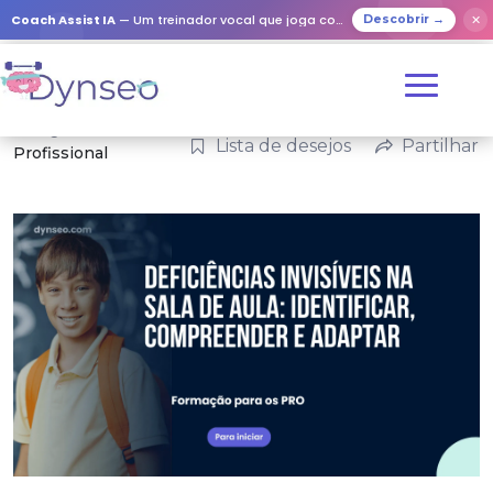
Coach Assist IA
— Um treinador vocal que joga com os seus entes queridos
✕
Descobrir →
Categorias:
Lista de desejos
Partilhar
Profissional