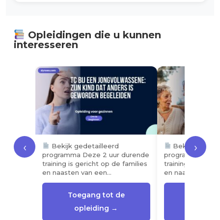
Opleidingen die u kunnen
interesseren
‹
›
Bekijk gedetailleerd
Bekijk gedetai
programma Deze 2 uur durende
programma Deze
training is gericht op de families
training is gerich
en naasten van een…
en naasten van 
Toegang tot de
Toegang
opleiding →
opleid