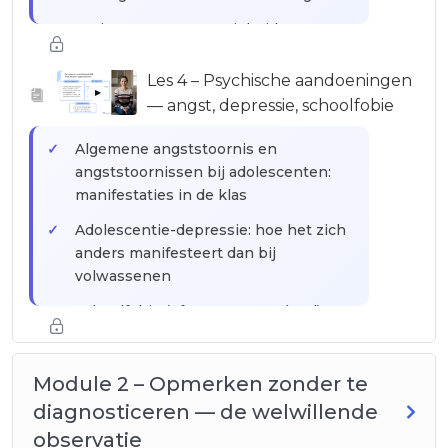
De impact op aanwezigheid,
concentratie en schoolprestaties
Les 4 – Psychische aandoeningen
Het Individueel Opvangproject (IOP):
▶
— angst, depressie, schoolfobie
wat het is, wat het omvat, hoe het te
activeren
Algemene angststoornis en
angststoornissen bij adolescenten:
manifestaties in de klas
Adolescentie-depressie: hoe het zich
anders manifesteert dan bij
volwassenen
Schoolfobie (of angst voor school):
een ernstige symptoom dat vaak
verkeerd begrepen wordt
Module 2 – Opmerken zonder te
Eetstoornissen (TCA) en hun impact
diagnosticeren — de welwillende
op de schoolcarrière
observatie