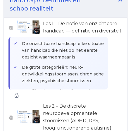
handicap? Definities en
schoolrealiteit
Les 1 – De notie van onzichtbare
▶
handicap — definitie en diversiteit
De onzichtbare handicap: elke situatie
van handicap die niet op het eerste
gezicht waarneembaar is
De grote categorieën: neuro-
ontwikkelingsstoornissen, chronische
ziekten, psychische stoornissen
De cijfers: hoeveel leerlingen zijn
betrokken in een gewone klas zonder
het te weten
Les 2 – De discrete
neurodevelopmentele
Waarom "onzichtbaar" niet "niet-
▶
stoornissen (ADHD, DYS,
bestaand" betekent: het paradox van
hoogfunctionerend autisme)
de niet-erkenning