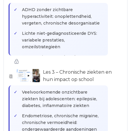
ADHD zonder zichtbare
hyperactiviteit: onoplettendheid,
vergeten, chronische desorganisatie
Lichte niet-gediagnosticeerde DYS:
variabele prestaties,
omzeilstrategieën
Hogere niveau ASS (voorheen
Asperger): moeilijke socialisatie maar
correcte academische resultaten
Les 3 – Chronische ziekten en
▶
hun impact op school
HPI-leerlingen (hoogbegaafd) met
dubbele uitzonderlijkheid
Veelvoorkomende onzichtbare
ziekten bij adolescenten: epilepsie,
diabetes, inflammatoire ziekten
Endometriose, chronische migraine,
chronische vermoeidheid:
ondergewaardeerde aandoeningen