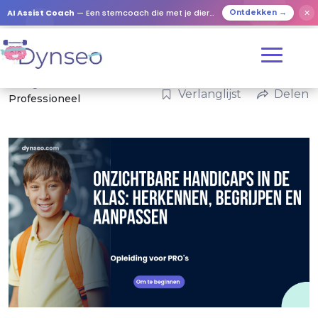
AI Assist Coach
— Een stemcoach die met je dierbaren speelt
✕
Ontdekken →
Categorieën:
Verlanglijst
Delen
Professioneel