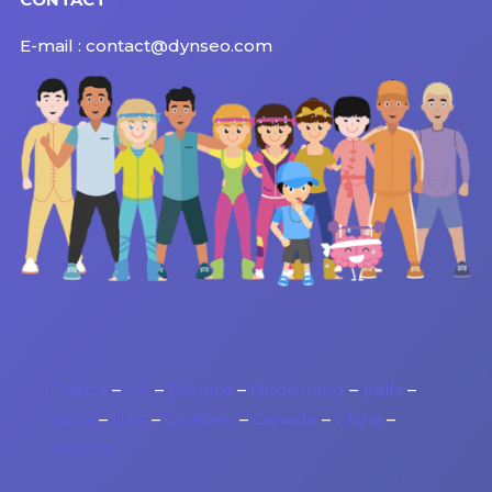
E-mail : contact@dynseo.com
França
–
UK
–
Belgica
–
Nederland
–
Italia
–
Suiça
–
USA
–
Québec
–
Canada
–
China
–
Antillas