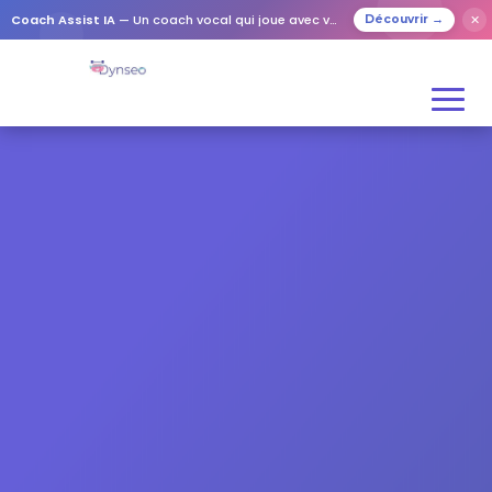
Coach Assist IA
— Un coach vocal qui joue avec vos proches
✕
Découvrir →
EDITH
Je suis Edith, votre coach
mémoire !
Je vous propose des jeux faciles
et adaptés, pour avancer à votre
rythme, ensemble.