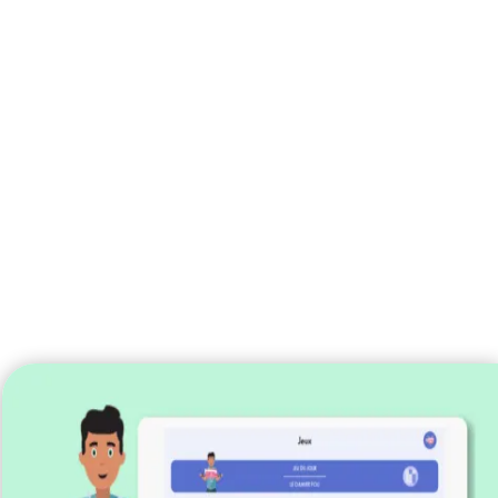
SI VOUS SOUHAITEZ UNE
VERSION PLUS DIFFICILE,
DÉCOUVREZ LE COACH JOE