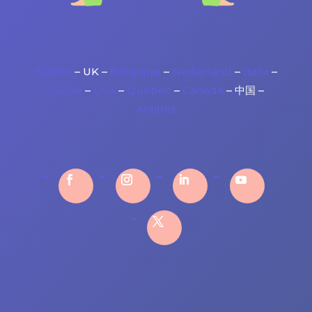
France
– UK –
Belgique
–
Nederland
–
Italia
–
Suisse
–
USA
–
Québec
–
Canada
– 中国 –
Antilles