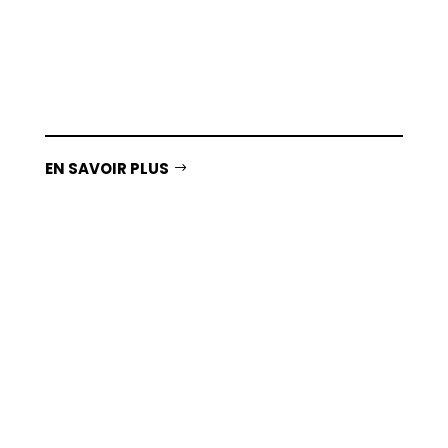
Des jeux éducatifs et physiques pour une
utilisation mesurée des écrans.
EN SAVOIR PLUS