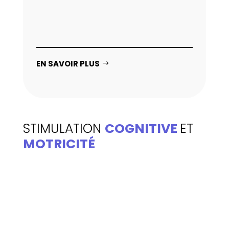
tablette et le programme EDITH déjà
installé et paramétré. Plus besoin de
wifi tout est déjà prêt !
EN SAVOIR PLUS
STIMULATION
COGNITIVE
ET
MOTRICITÉ