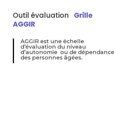
Outil évaluation
Grille
AGGIR
AGGIR est une échelle
d’évaluation du niveau
d’autonomie ou de dépendance
des personnes âgées.
L’application est gratuite et permet
d’effectuer autant de tests AGGIR que vous le
souhaitez, et vous propose une explication
détaillée de chacun des résultats.