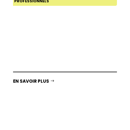
PROFESSIONNELS
Mon Dico permet de communiquer plus
facilement avec une bibliothèque d’images
personnalisables. Des fonctionnalités clefs
(ajout de photos, mise en favoris, lecture
audio…) pour favoriser l’échange.
EN SAVOIR PLUS