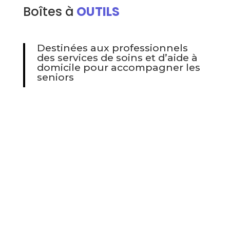
Boîtes à
OUTILS
Destinées aux professionnels
des services de soins et d’aide à
domicile pour accompagner les
seniors
DYNSEO propose aux professionnels
des services de soins à domicile, d’aide
à domicile (SSIAD, ESA, SAAD), une
boîte à outils leur permettant de
prendre en charge des seniors
souffrant de
troubles cognitifs
, en les
stimulant, en les valorisant, tout en
leur faisant plaisir, ainsi que les