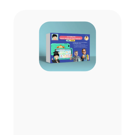
La tablette éducative COCO, le seul
écran qui les fait bouger ! Une tablette
toute installée et paramétrée avec le
programme COCO 1 an inclus.