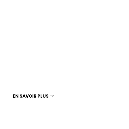
Des jeux ludo-éducatifs et culturels pour
réviser le programme scolaire avec JOE tout
en s’amusant.
EN SAVOIR PLUS