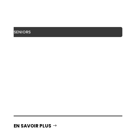
SENIORS
Votre coach EDITH vous propose plus de 30
jeux de mémoire faciles et adaptés, sur
tablette. Pas de timer ni de score, l’important
est de prendre plaisir à jouer. Pas besoin
d’internet pour jouer !
EN SAVOIR PLUS