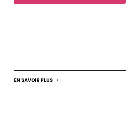
Une box qui contient des jeux cognitifs sur
tablette et différents éléments physiques en
fonction des goûts et des envies de votre
mamie ou de votre papy.
EN SAVOIR PLUS