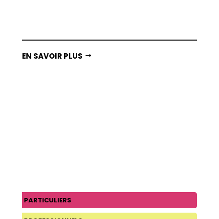
paramétrables pour s’adapter à tout
utilisateur et y aller progressivement.
EN SAVOIR PLUS
PARTICULIERS