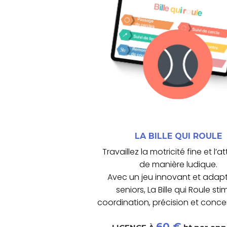
maintien des capacités motrices
coordination, la concentration et
progressives, favorisent la
Les activités, adaptables et
balancier.
motricité fine grâce à la tablette
exercices d’attention et de
La Bille qui Roule propose des
LA BILLE QUI ROULE
LA BILLE QUI ROULE
Travaillez la motricité fine et l’a
de manière ludique.
Avec un jeu innovant et adap
seniors, La Bille qui Roule sti
coordination, précision et conce
60 €