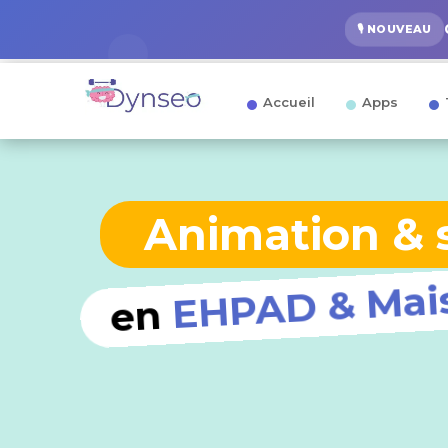
🎙️ NOUVEAU
Accueil
Apps
Animation &
EHPAD & Mais
en
Des outils clefs en main pour tous les 
Animateur animatrice, auxiliaire de vie, ortho