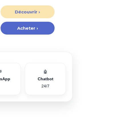
Découvrir ›
Acheter ›
💬
🤖
tsApp
Chatbot
24/7