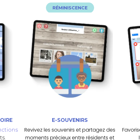
RÉMINISCENCE
ouvertes pour favoriser l’échange.
in
thématiques avec des questions
 de
1930 à nous jours, des fiches
e
parcourant les fiches des années
es
souvenirs suscitez l’émotion en
se
souvenirs anciens ! Avec E-
Quel plaisir de retrouver des
M
E
E-SOUVENIRS
OIRE
E-SOUVENIRS
Revivez les souvenirs et partagez des
Favoris
nctions
moments précieux entre résidents et
ts.