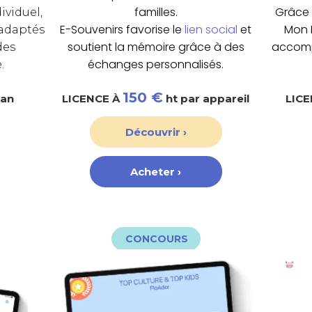
familles.
Grâce 
ividuel,
E-Souvenirs favorise le
lien social
et
Mon 
 adaptés
soutient la mémoire grâce à des
accomp
des
échanges personnalisés.
.
150 €
 an
LICENCE À
ht par appareil
LIC
Découvrir ›
Acheter ›
CONCOURS
de groupe.
cognitives et renforce la dynamique