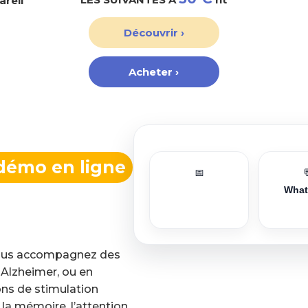
areil
Découvrir ›
Acheter ›
démo en ligne
📅
Wha
 vous accompagnez des
, Alzheimer, ou en
ns de stimulation
la mémoire, l’attention