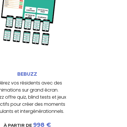
timule les fonctions cognitives et
Il favorise la participation active,
grand écran.
sts et jeux interactifs projetés sur
collectives avec des quiz, blind
eBuzz dynamise les animations
BEBUZZ
BEBUZZ
érez vos résidents avec des
nimations sur grand écran.
z offre quiz, blind tests et jeux
ectifs pour créer des moments
ulants et intergénérationnels.
998 €
À PARTIR DE