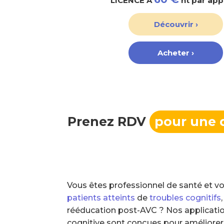
LICENCE À
ht par app
Découvrir ›
Acheter ›
Prenez RDV
pour une 
Vous êtes professionnel de santé et
patients atteints
de
troubles cognitifs
rééducation post-AVC ? Nos applicatio
cognitive sont conçues pour améliorer 