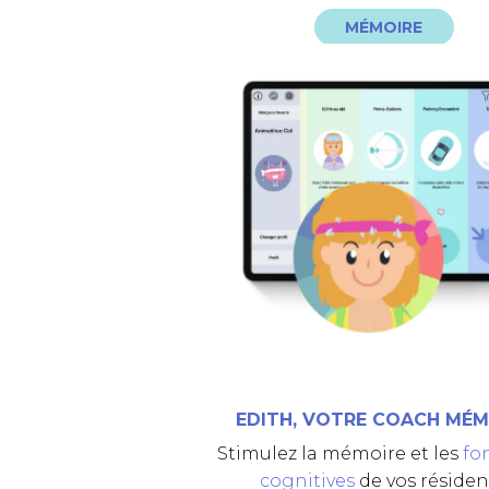
MÉMOIRE
d’internet pour jouer !
prendre plaisir à jouer. Pas beso
timer ni de score, l’important est
et adaptés, sur tablette. Pas d
plus de 30 jeux de mémoire facil
Votre coach EDITH vous propo
EDITH, COACH MÉMOIR
EDITH, VOTRE COACH MÉM
Stimulez la mémoire et les
fo
cognitives
de vos résiden