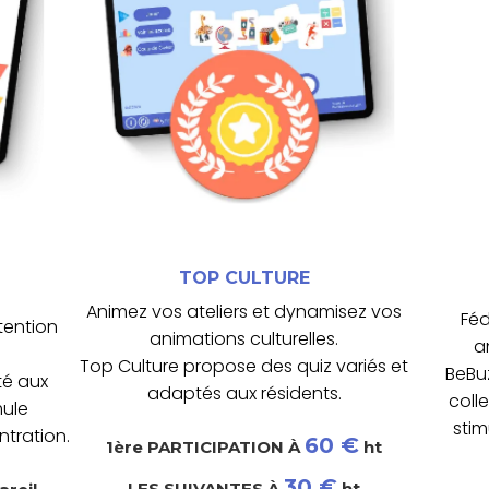
 et
participation, soutient les capacités
s
 le
collectives, il favorise la
Outil idéal pour les animations
connaissances.
te
mémoire, l’attention et les
 en
culturels variés pour stimuler la
B
Top Culture propose des quiz
TOP CULTURE
TOP CULTURE
Animez vos ateliers et dynamisez vos
Féd
ttention
animations culturelles.
a
Top Culture propose des quiz variés et
BeBuz
té aux
adaptés aux résidents.
coll
mule
stim
ntration.
60 €
1ère PARTICIPATION À
ht
30 €
LES SUIVANTES À
ht