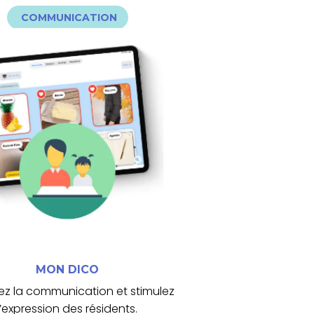
COMMUNICATION
audio…) pour favoriser l’échange.
photos, mise en favoris, lecture
fonctionnalités clefs (ajout de
personnalisables. Des
bibliothèque d’images
plus facilement avec une
on Dico permet de communiquer
MON DICO
MON DICO
ez la communication et stimulez
l’expression des résidents.