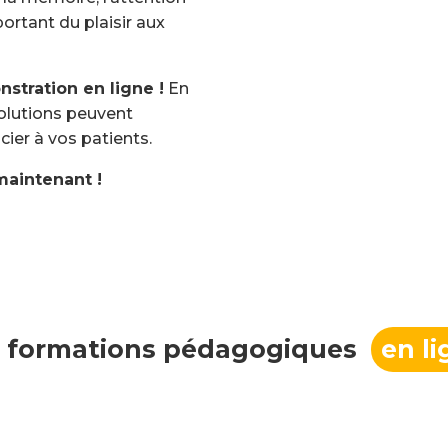
portant du plaisir aux
tration en ligne !
En
olutions peuvent
cier à vos patients.
maintenant !
 formations pédagogiques
en l