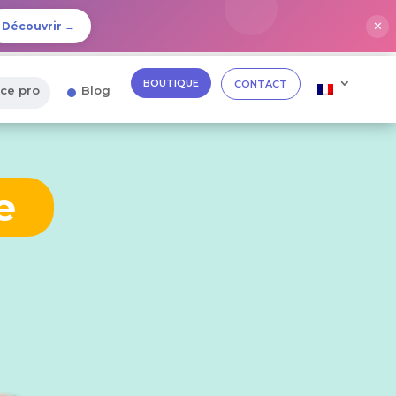
✕
Découvrir →
BOUTIQUE
CONTACT
ce pro
Blog
e