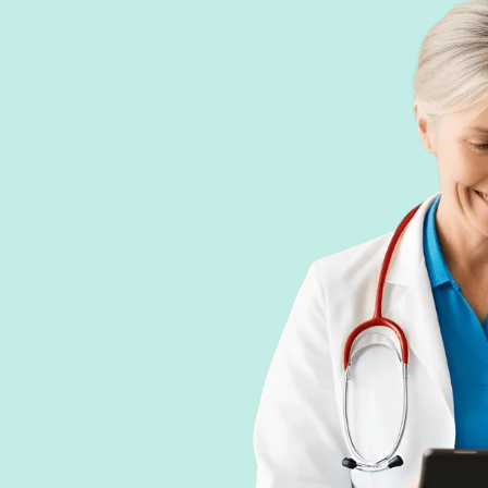
ire de travail, mémoire
itive, mémoire visuelle,
ultats par profil et fonction