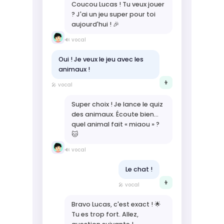
Coucou Lucas ! Tu veux jouer
? J'ai un jeu super pour toi
aujourd'hui ! 🎉
🔊 vocal
Oui ! Je veux le jeu avec les
animaux !
👦
🎤 vocal
Super choix ! Je lance le quiz
des animaux. Écoute bien…
quel animal fait « miaou » ?
🐱
🔊 vocal
Le chat !
👦
🎤 vocal
Bravo Lucas, c'est exact ! 🌟
Tu es trop fort. Allez,