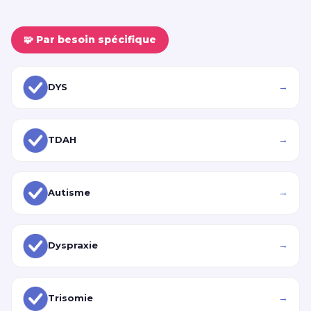
🧩 Par besoin spécifique
→
DYS
→
TDAH
→
Autisme
→
Dyspraxie
→
Trisomie