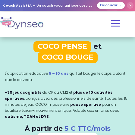
✕
Coach Assist IA
— Un coach vocal qui joue avec vos proches
Découvrir →
COCO PENSE
et
COCO BOUGE
L'application éducative
5 – 10 ans
qui fait bouger le corps autant
que le cerveau.
+30 jeux cognitifs
du CP au CM2 et
plus de 10 activités
sportives
, conçus avec des professionnels de santé. Toutes les 15
minutes de jeux, COCO impose une
pause sportive
pour un
équilibre écran-mouvement unique. Adapté aux enfants avec
autisme, TDAH et DYS
.
À partir de
5 € TTC/mois