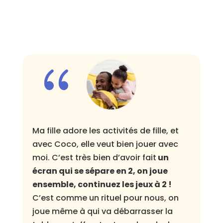
{
Ma fille adore les activités de fille, et
Mon
avec Coco, elle veut bien jouer avec
de 
moi. C’est très bien d’avoir fait
un
ad
écran qui se sépare en 2, on joue
niv
ensemble, continuez les jeux à 2 !
il 
C’est comme un rituel pour nous, on
!
joue même à qui va débarrasser la
An