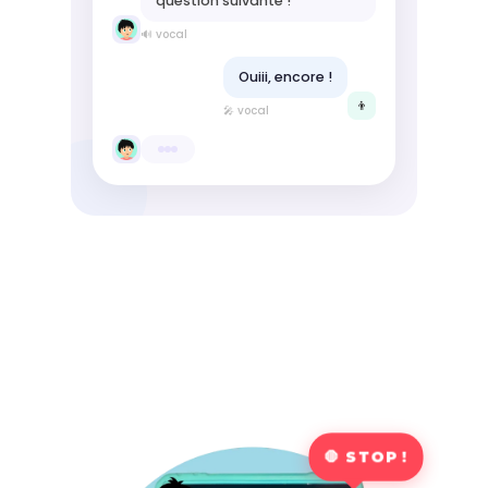
question suivante !
🔊 vocal
Ouiii, encore !
👦
🎤 vocal
🛑 STOP !