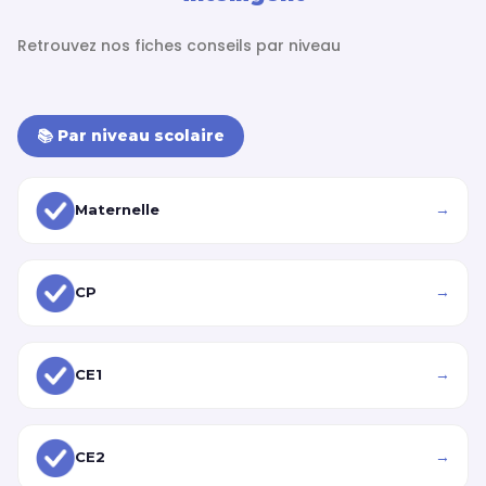
Retrouvez nos fiches conseils par niveau
📚 Par niveau scolaire
→
Maternelle
→
CP
→
CE1
→
CE2