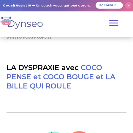
Coach Assist IA
— Un coach vocal qui joue avec vos proches
✕
Découvrir →
DYNSEO VOUS PROPOSE
LA DYSPRAXIE avec
COCO
PENSE et COCO BOUGE et LA
BILLE QUI ROULE