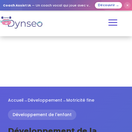
✕
Coach Assist IA
— Un coach vocal qui joue avec vos proches
Découvrir →
Accueil
→
Développement
→
Motricité fine
Développement de l'enfant
Développement de la