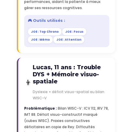
performances, aidant la patiente à mieux
gérer ses ressources cognitives.
🎮 Outils utilisés :
JOE : Top Chrono
JOE : Focus
JOE : Mémo
JOE : Attention
Lucas, 11 ans : Trouble
DYS + Mémoire visuo-
👦
spatiale
Dyslexie + déficit visuo-spatial au bilan
WISC-V
Problématique :
Bilan WISC-V : ICV 112, IRV 78,
IMT 88. Déficit visuo-constructif marqué
(cubes WISC). Praxies constructives
déficitaires en copie de Rey. Difficultés