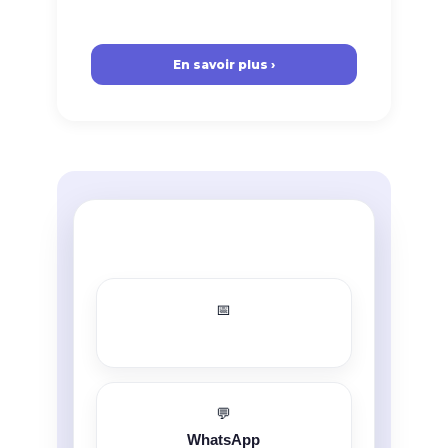
En savoir plus ›
📅
💬
WhatsApp