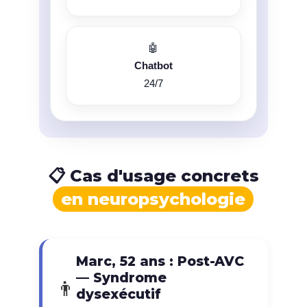
🤖
Chatbot
24/7
📋 Cas d'usage concrets
en neuropsychologie
Marc, 52 ans : Post-AVC
— Syndrome
👨
dysexécutif