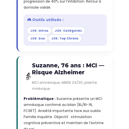
progression de 40% sur l'inhibition. Retour à
domicile validé.
🎮 Outils utilisés :
JOE : Intrus
JOE : Catégories
JOE : Duo
JOE : Top Chrono
Suzanne, 76 ans : MCI —
Risque Alzheimer
👵
MCI amnésique, MMSE 24/30, plainte
mnésique
Problématique :
Suzanne présente un MCI
amnésique confirmé au bilan (RL/RI-16,
FCSRT). Anxiété importante face aux oublis.
Famille inquiète. Objectif : stimulation
cognitive préventive et maintien de l'estime
de soi.