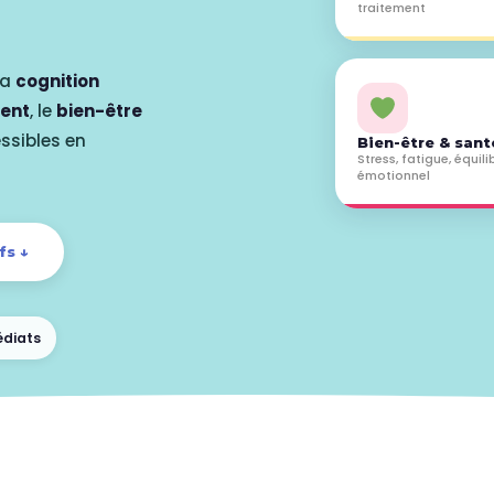
traitement
la
cognition
ment
, le
bien-être
ssibles en
Bien-être & sant
Stress, fatigue, équili
émotionnel
fs ↓
édiats