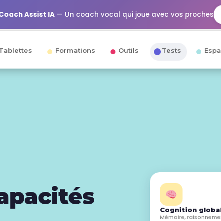
Coach Assist IA
— Un coach vocal qui joue avec vos proches
Tablettes
Formations
Outils
Tests
Espa
apacités
Cognition globa
Mémoire, raisonneme