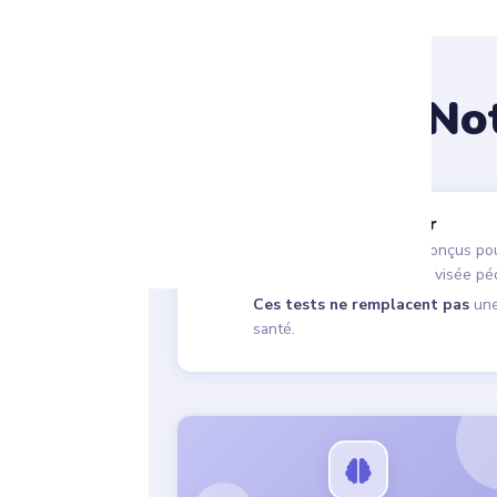
Not
Avant de commencer
Nos tests en ligne sont conçus pou
outils d'auto-évaluation à visée p
Ces tests ne remplacent pas
une
santé.