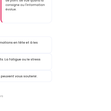
de point de vue quand la
consigne ou l'information
évolue.
mations en tête et à les
. La fatigue ou le stress
 peuvent vous soutenir.
ors