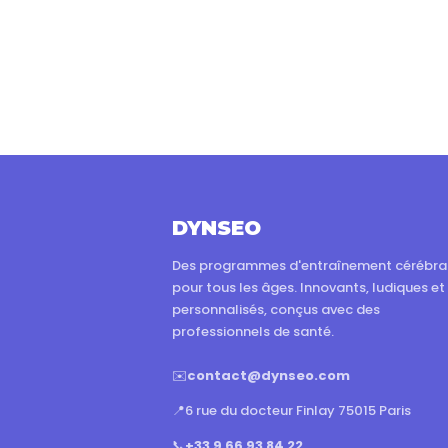
DYNSEO
Des programmes d'entraînement cérébra
pour tous les âges. Innovants, ludiques et
personnalisés, conçus avec des
professionnels de santé.
✉️
contact@dynseo.com
📍
6 rue du docteur Finlay 75015 Paris
📞
+33 9 66 93 84 22