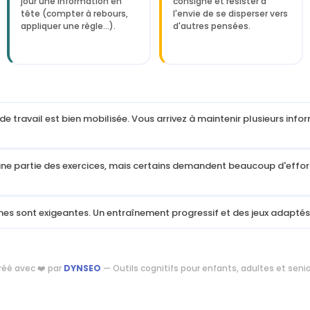
jour une information en
consigne et résister à
tête (compter à rebours,
l'envie de se disperser vers
appliquer une règle…).
d'autres pensées.
 travail est bien mobilisée. Vous arrivez à maintenir plusieurs infor
ne partie des exercices, mais certains demandent beaucoup d'efforts
es sont exigeantes. Un entraînement progressif et des jeux adaptés
réé avec ❤️ par
DYNSEO
— Outils cognitifs pour enfants, adultes et seni