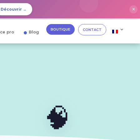
✕
Découvrir →
BOUTIQUE
CONTACT
ce pro
Blog
🧠