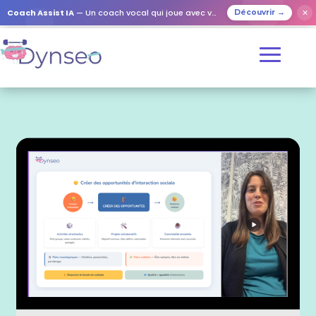
Coach Assist IA
— Un coach vocal qui joue avec vos proches
✕
Découvrir →