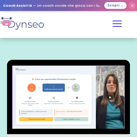
Coach Assist IA
— Un coach vocale che gioca con i tuoi cari
✕
Scopri →