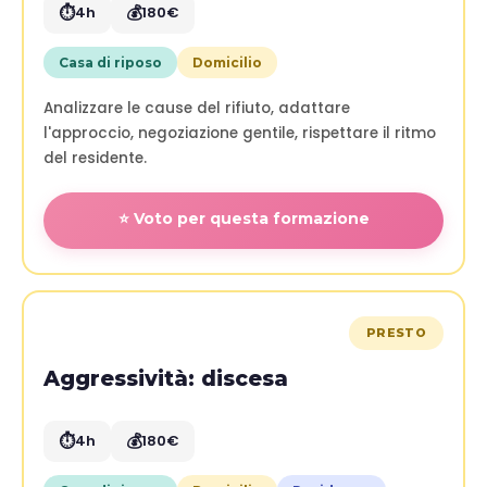
⏱️
💰
4h
180€
Casa di riposo
Domicilio
Analizzare le cause del rifiuto, adattare
l'approccio, negoziazione gentile, rispettare il ritmo
del residente.
⭐ Voto per questa formazione
PRESTO
Aggressività: discesa
⏱️
💰
4h
180€