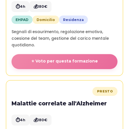
⏱️
💰
4h
180€
EHPAD
Domicilio
Residenza
Segnali di esaurimento, regolazione emotiva,
coesione del team, gestione del carico mentale
quotidiano.
⭐ Voto per questa formazione
PRESTO
Malattie correlate all'Alzheimer
⏱️
💰
4h
180€