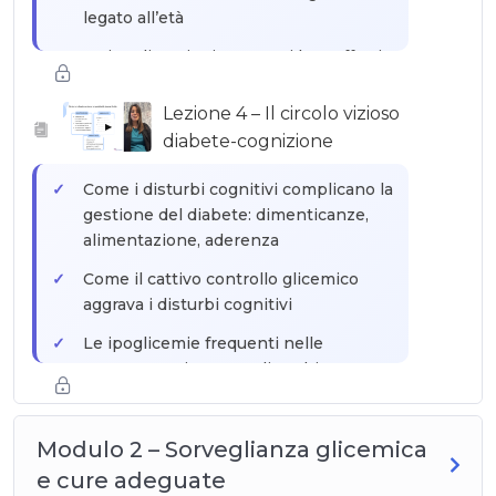
legato all’età
Le ipoglicemie ripetute e i loro effetti
cumulativi sul cervello
Lezione 4 – Il circolo vizioso
Distingere i disturbi cognitivi legati al
▶
diabete-cognizione
diabete e la demenza installata:
questioni pratiche
Come i disturbi cognitivi complicano la
gestione del diabete: dimenticanze,
alimentazione, aderenza
Come il cattivo controllo glicemico
aggrava i disturbi cognitivi
Le ipoglicemie frequenti nelle
persone anziane con disturbi
cognitivi: un pericolo maggiore
Perché il professionista
Modulo 2 – Sorveglianza glicemica
dell’accompagnamento è un attore
e cure adeguate
chiave di questo circolo vizioso