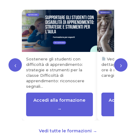
Sostenere gli studenti con
Vedi il progr
‹
›
difficoltà di apprendimento:
dettagliato Ques
strategie e strumenti per la
ore è rivolto alle
classe Difficoltà di
caregiver che…
apprendimento: riconoscere
segnali…
Accedi alla formazione
Accedi alla
→
Vedi tutte le formazioni →