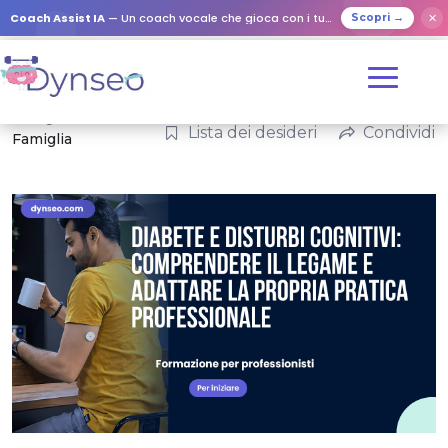
Coach Assist IA
— Un coach vocale che gioca con i tuoi cari
✕
Scopri →
Categorie:
Lista dei desideri
Condividi
Famiglia