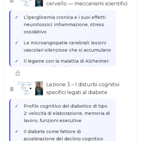
cervello — meccanismi scientifici
Perché il diabete di tipo 2 è una
malattia che si gestisce
L’iperglicemia cronica e i suoi effetti
quotidianamente e coinvolge tutti gli
neurotossici: infiammazione, stress
operatori sanitari
ossidativo
Le microangiopatie cerebrali: lesioni
vascolari silenziose che si accumulano
Il legame con la malattia di Alzheimer:
resistenza all’insulina cerebrale,
depositi amiloidi
Lezione 3 – I disturbi cognitivi
Il legame con la demenza vascolare:
▶
specifici legati al diabete
incidenti vascolari silenziosi,
leucoaraiosi
Profilo cognitivo del diabetico di tipo
2: velocità di elaborazione, memoria di
lavoro, funzioni esecutive
Il diabete come fattore di
accelerazione del declino cognitivo