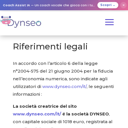
Coach Assist IA
— Un coach vocale che gioca con i tuoi cari
✕
Scopri →
Riferimenti legali
In accordo con l’articolo 6 della legge
n°2004-575 del 21 giugno 2004 per la fiducia
nell’economia numerica, sono indicate agli
utilizzatori di
www.dynseo.com/it/
, le seguenti
informazioni :
La società creatrice del sito
www.dynseo.com/it/
é la società DYNSEO
,
con capitale sociale di 1018 euro, registrata al