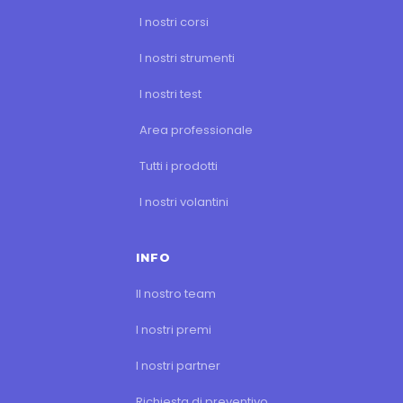
I nostri corsi
I nostri strumenti
I nostri test
Area professionale
Tutti i prodotti
I nostri volantini
INFO
Il nostro team
I nostri premi
I nostri partner
Richiesta di preventivo