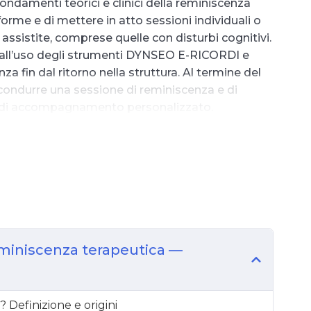
ondamenti teorici e clinici della reminiscenza
forme e di mettere in atto sessioni individuali o
e assistite, comprese quelle con disturbi cognitivi.
all’uso degli strumenti DYNSEO E-RICORDI e
a fin dal ritorno nella struttura. Al termine del
 condurre una sessione di reminiscenza e di
o di accompagnamento personalizzato.
miniscenza terapeutica —
? Definizione e origini