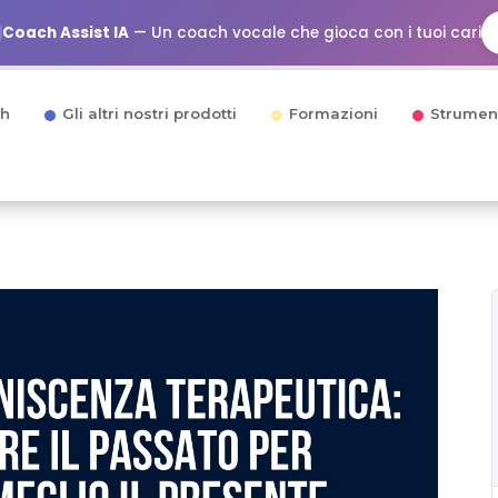
Coach Assist IA
— Un coach vocale che gioca con i tuoi cari
h
Gli altri nostri prodotti
Formazioni
Strumen