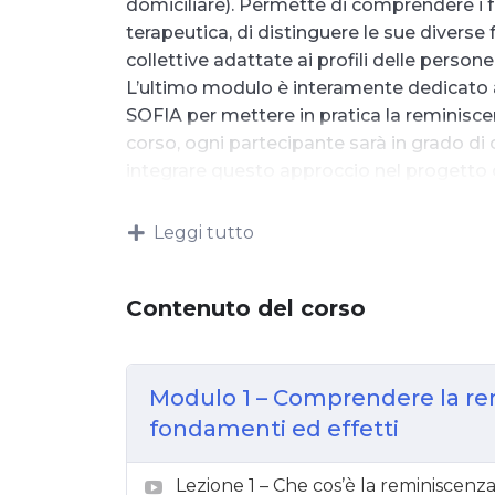
domiciliare). Permette di comprendere i f
terapeutica, di distinguere le sue diverse 
collettive adattate ai profili delle person
L’ultimo modulo è interamente dedicato 
SOFIA per mettere in pratica la reminiscenz
corso, ogni partecipante sarà in grado di
integrare questo approccio nel progett
Leggi tutto
Contenuto del corso
Modulo 1 – Comprendere la re
fondamenti ed effetti
Lezione 1 – Che cos’è la reminiscenza