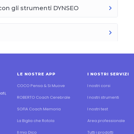
 con gli strumenti DYNSEO
LE NOSTRE APP
I NOSTRI SERVIZI
COCO Pensa & Si Muove
I nostri corsi
ati,
ROBERTO Coach Cerebrale
I nostri strumenti
SOFIA Coach Memoria
I nostri test
La Biglia che Rotola
Area professionale
Il mio Dico
Tutti i prodotti