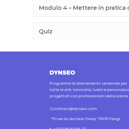
Modulo 4 – Mettere in pratica
Quiz
DYNSEO
Programmi di allenamento cerebrale per
tutte le età. Innovativi, ludici e personalizz
progettati con professionisti della salute.
✉️
contact@dynseo.com
📍
6 rue du docteur Finlay 75015 Parigi
📞
+33 9 66 93 84 22