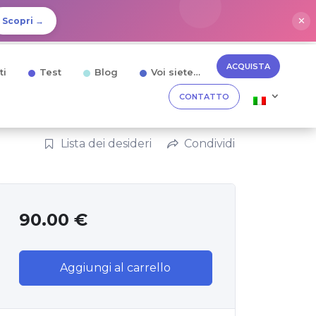
✕
Scopri →
ACQUISTA
ti
Test
Blog
Voi siete…
CONTATTO
Lista dei desideri
Condividi
90.00
€
Aggiungi al carrello