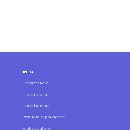
INFO
Il nostro team
I nostri premi
I nostri partner
Richiesta di preventivo
Ambasciatore