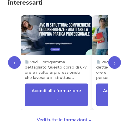
interessarti
‹
›
Vedi il programma
Vedi il progr
dettagliato Questo corso di 6-7
dettagliato Ques
ore è rivolto ai professionisti
ore è rivolto agli
che lavorano in struttura…
personale educa
Accedi alla formazione
Accedi alla
→
Vedi tutte le formazioni →