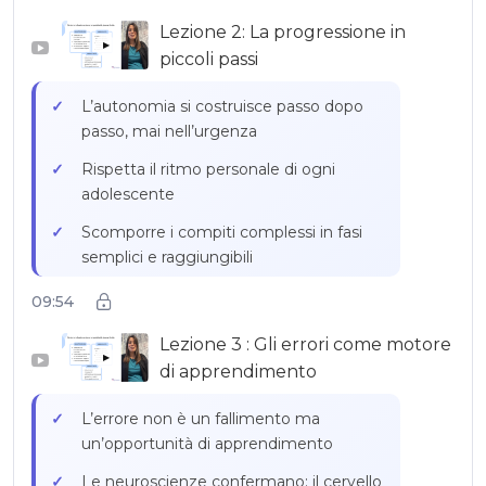
Lezione 2: La progressione in
Creare sistemi di motivazione adatti
▶
all’età: privilegi, responsabilità
piccoli passi
gratificanti, tempo davanti allo schermo
L’autonomia si costruisce passo dopo
Proporre missioni da “adolescente” per
passo, mai nell’urgenza
rafforzare il senso di responsabilità
Rispetta il ritmo personale di ogni
Esempio pratico: Léo e la sistemazione
adolescente
della camera legata alla sua passione
Scomporre i compiti complessi in fasi
per il calcio
semplici e raggiungibili
Consolidare le acquisizioni dell’infanzia
09:54
per preparare la transizione verso l’età
Lezione 3 : Gli errori come motore
adulta
▶
di apprendimento
Creare un ambiente rassicurante in cui
l’adolescente può progredire senza
L’errore non è un fallimento ma
pressione
un’opportunità di apprendimento
Le neuroscienze confermano: il cervello