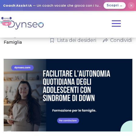
Coach Assist IA
— Un coach vocale che gioca con i tuoi cari
✕
Scopri →
Categorie:
Lista dei desideri
Condividi
Famiglia