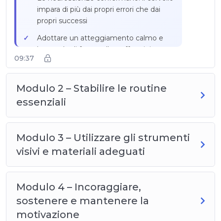
impara di più dai propri errori che dai
propri successi
Adottare un atteggiamento calmo e
benevolo di fronte alle goffaggini
09:37
Metodo in tre fasi: riconoscere lo sforzo,
identificare l’errore senza giudizio,
Modulo 2 – Stabilire le routine
guidare verso la soluzione
essenziali
Frasi da evitare: «Ma no, non così!»,
«Non fai mai attenzione», «Lascia, lo
faccio io»
Modulo 3 – Utilizzare gli strumenti
Lasciare il tempo necessario per
visivi e materiali adeguati
riflettere e correggere senza pressione
Esempio pratico: Nathan e la check-list
Modulo 4 – Incoraggiare,
plastificata per le cose della scuola
sostenere e mantenere la
motivazione