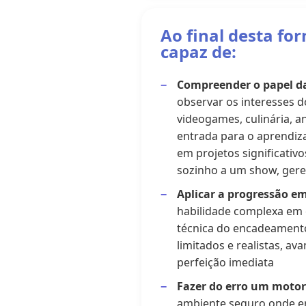
Ao final desta fo
capaz de:
Compreender o papel da
observar os interesses d
videogames, culinária, a
entrada para o aprendiz
em projetos significativ
sozinho a um show, gere
Aplicar a progressão e
habilidade complexa em e
técnica do encadeamento 
limitados e realistas, ava
perfeição imediata
Fazer do erro um motor
ambiente seguro onde er