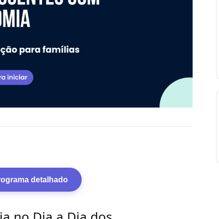
programa detalhado
ia no Dia a Dia dos