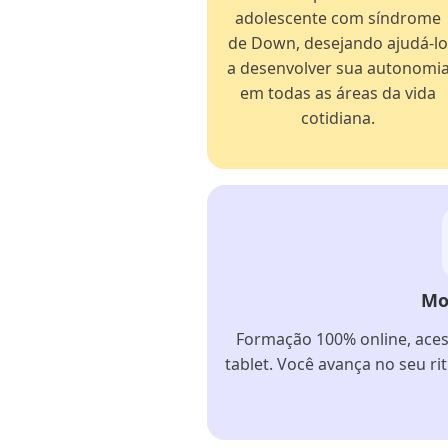
adolescente com síndrome
de Down, desejando ajudá-l
a desenvolver sua autonomi
em todas as áreas da vida
cotidiana.
Mo
Formação 100% online, aces
tablet. Você avança no seu ri