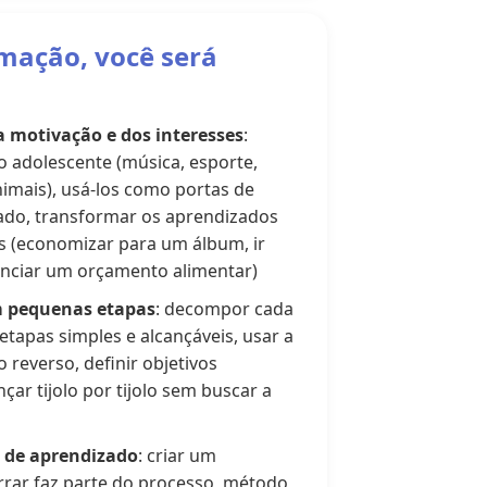
rmação, você será
 motivação e dos interesses
:
o adolescente (música, esporte,
nimais), usá-los como portas de
ado, transformar os aprendizados
os (economizar para um álbum, ir
nciar um orçamento alimentar)
m pequenas etapas
: decompor cada
tapas simples e alcançáveis, usar a
reverso, definir objetivos
nçar tijolo por tijolo sem buscar a
 de aprendizado
: criar um
rar faz parte do processo, método