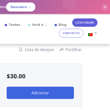
idos
✕
Descobrir →
LOJA ONLINE
Testes
Você é …
Blog
CONTACTO
Lista de desejos
Partilhar
$
30.00
Adicionar