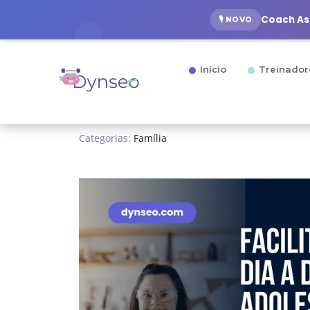
Coach Ass
🎙️ NOVO
Início
Treinador
Categorias:
Família