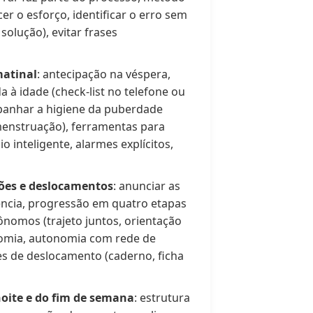
er o esforço, identificar o erro sem
solução), evitar frases
matinal
: antecipação na véspera,
 à idade (check-list no telefone ou
panhar a higiene da puberdade
menstruação), ferramentas para
o inteligente, alarmes explícitos,
ões e deslocamentos
: anunciar as
cia, progressão em quatro etapas
nomos (trajeto juntos, orientação
nomia, autonomia com rede de
es de deslocamento (caderno, ficha
noite e do fim de semana
: estrutura