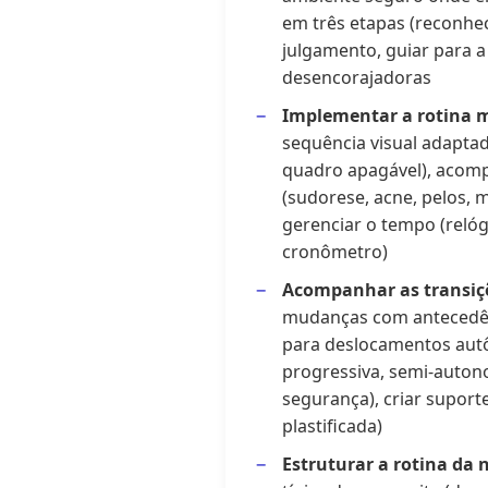
em três etapas (reconhec
julgamento, guiar para a 
desencorajadoras
Implementar a rotina 
sequência visual adaptada
quadro apagável), acom
(sudorese, acne, pelos, 
gerenciar o tempo (relógi
cronômetro)
Acompanhar as transiç
mudanças com antecedên
para deslocamentos autô
progressiva, semi-auto
segurança), criar suport
plastificada)
Estruturar a rotina da 