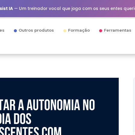
ist IA
— Um treinador vocal que joga com os seus entes quer
es
Outros produtos
Formação
Ferramentas