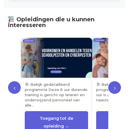
Opleidingen die u kunnen
interesseren
Bekijk gedetailleerd
Bekijk gedetai
‹
›
programma Deze 6 uur durende
programma Deze 
training is gericht op leraren en
uur is gericht op
onderwijzend personeel van
naasten van een
alle…
Toegang tot de
Toegang
opleiding →
opleid