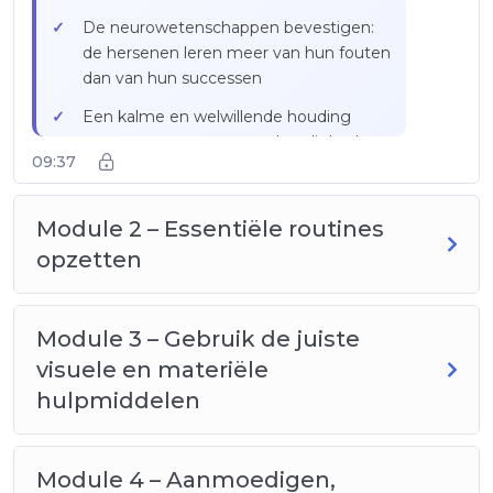
De neurowetenschappen bevestigen:
de hersenen leren meer van hun fouten
dan van hun successen
Een kalme en welwillende houding
aannemen tegenover onhandigheden
09:37
Drie-stappenmethode: de inspanning
erkennen, de fout zonder oordeel
Module 2 – Essentiële routines
identificeren, naar de oplossing
opzetten
begeleiden
Zinnen om te vermijden: « Maar nee,
niet zo! », « Je let nooit op », « Laat
Module 3 – Gebruik de juiste
maar, ik doe het wel »
visuele en materiële
De nodige tijd geven om na te denken
hulpmiddelen
en te corrigeren zonder druk
Praktijkvoorbeeld: Nathan en de
gelamineerde checklist voor
Module 4 – Aanmoedigen,