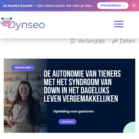
AI Assist Coach
— Een stemcoach die met je dierbaren speelt
✕
Ontdekken →
Categorieën:
Familie
Verlanglijst
Delen