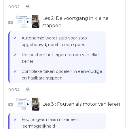
Interesses omzetten in levers voor
09:52
leren en autonomie
Les 2: De voortgang in kleine
Creëren van leeftijdsgebonden
▶
motivatiesystemen: privileges,
stappen
waardevolle verantwoordelijkheden,
Autonomie wordt stap voor stap
schermtijd
opgebouwd, nooit in een spoed
Voorstellen van ’tiener’-missies om het
Respecteer het eigen tempo van elke
verantwoordelijkheidsgevoel te
tiener
versterken
Complexe taken opdelen in eenvoudige
Praktijkvoorbeeld: Léo en het opruimen
en haalbare stappen
van zijn kamer in verband met zijn
passie voor voetbal
De verworvenheden van de kindertijd
09:54
versterken om de overgang naar de
volwassenheid voor te bereiden
Les 3 : Fouten als motor van leren
▶
Een geruststellende omgeving creëren
waarin de tiener zonder druk kan
Fout is geen falen maar een
groeien
leermogelijkheid