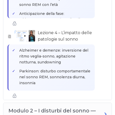
sonno REM con l’età
Anticipazione della fase:
addormentamento e risveglio più
precoci
Lezione 4 – L’impatto delle
Ciò che è normale vs ciò che richiede
▶
patologie sul sonno
attenzione professionale
Alzheimer e demenze: inversione del
ritmo veglia-sonno, agitazione
notturna, sundowning
Parkinson: disturbo comportamentale
nel sonno REM, sonnolenza diurna,
insonnia
ICTUS e SCLEROSI MULTIPLA:
ipersonnia, insonnia, apnee centrali
Dolori cronici, depressione, ansia:
Modulo 2 – I disturbi del sonno —
meccanismi di impatto sul sonno