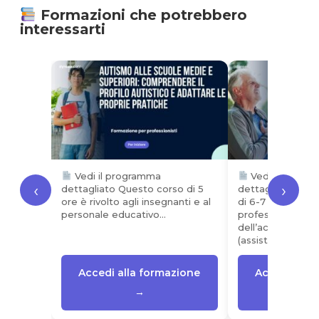
Formazioni che potrebbero
interessarti
Vedi il programma
Vedi il progr
‹
›
dettagliato Questo corso di 5
dettagliato Que
ore è rivolto agli insegnanti e al
di 6-7 ore è rivol
personale educativo…
professionisti
dell’accompagn
(assistenti domici
Accedi alla formazione
Accedi alla
→