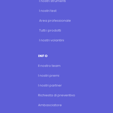
I nostri strumenti
I nostri test
Area professionale
Tutti i prodotti
I nostri volantini
INFO
Il nostro team
I nostri premi
I nostri partner
Richiesta di preventivo
Ambasciatore