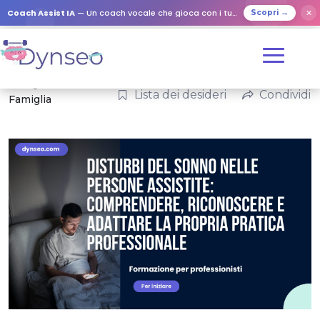
Coach Assist IA
— Un coach vocale che gioca con i tuoi cari
✕
Scopri →
Categorie:
Lista dei desideri
Condividi
Famiglia