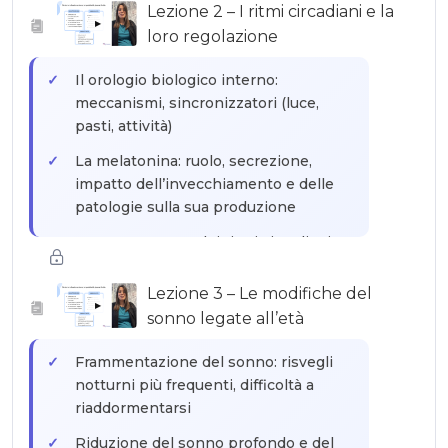
regolazione emotiva, recupero fisico
Lezione 2 – I ritmi circadiani e la
▶
loro regolazione
Perché il sonno profondo diminuisce
con l’età: modifiche fisiologiche
Il orologio biologico interno:
normali vs patologiche
meccanismi, sincronizzatori (luce,
pasti, attività)
La melatonina: ruolo, secrezione,
impatto dell’invecchiamento e delle
patologie sulla sua produzione
Lo spostamento dei ritmi circadiani
nella persona anziana: anticipo di fase,
sonnolenza diurna
Lezione 3 – Le modifiche del
▶
sonno legate all’età
Come l’ambiente istituzionale disturba
i ritmi circadiani: luce artificiale, orari
Frammentazione del sonno: risvegli
rigidi
notturni più frequenti, difficoltà a
riaddormentarsi
Riduzione del sonno profondo e del