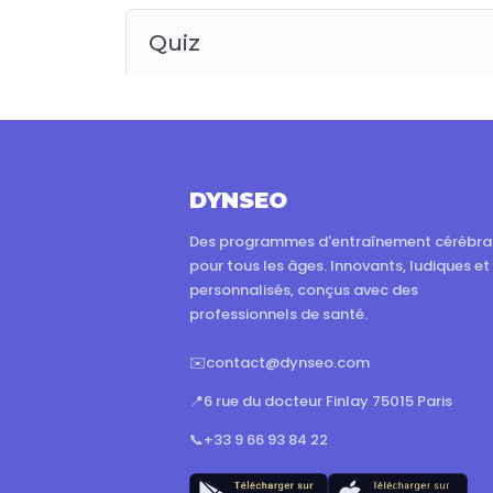
Quiz
DYNSEO
Des programmes d'entraînement cérébra
pour tous les âges. Innovants, ludiques et
personnalisés, conçus avec des
professionnels de santé.
✉️
contact@dynseo.com
📍
6 rue du docteur Finlay 75015 Paris
📞
+33 9 66 93 84 22