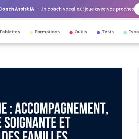
Coach Assist IA
— Un coach vocal qui joue avec vos proches
Tablettes
Formations
Outils
Tests
Espa