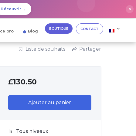
✕
Découvrir →
BOUTIQUE
CONTACT
ce pro
Blog
Liste de souhaits
Partager
£
130.50
Ajouter au panier
Tous niveaux