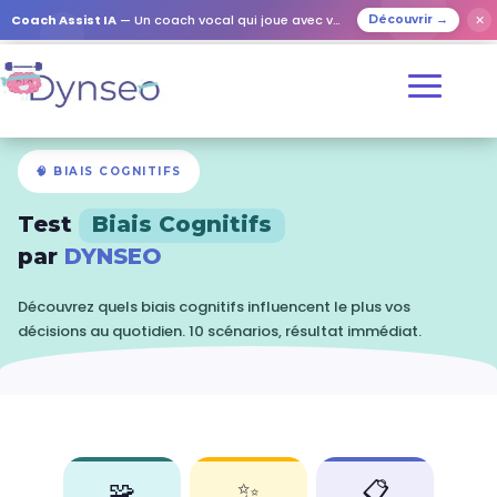
✕
Coach Assist IA
— Un coach vocal qui joue avec vos proches
Découvrir →
🧠 BIAIS COGNITIFS
Test
Biais Cognitifs
par
DYNSEO
Découvrez quels biais cognitifs influencent le plus vos
décisions au quotidien. 10 scénarios, résultat immédiat.
🧩
✨
📋