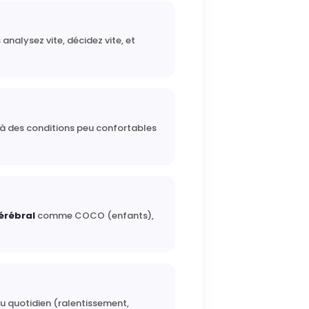
analysez vite, décidez vite, et
à des conditions peu confortables
érébral
comme COCO (enfants),
au quotidien (ralentissement,