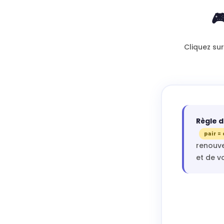

Cliquez su
Règle d
pair = 
renouve
et de v