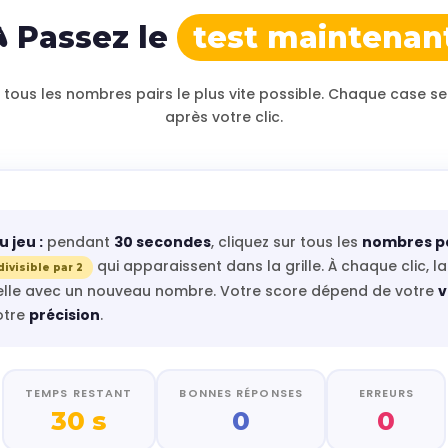
 Passez le
test maintenan
r tous les nombres pairs le plus vite possible. Chaque case se
après votre clic.
u jeu :
pendant
30 secondes
, cliquez sur tous les
nombres pa
qui apparaissent dans la grille. À chaque clic, l
divisible par 2
lle avec un nouveau nombre. Votre score dépend de votre
v
otre
précision
.
TEMPS RESTANT
BONNES RÉPONSES
ERREURS
30 s
0
0