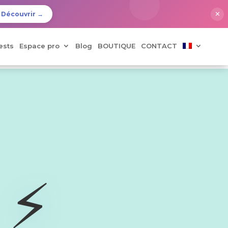
✕
Découvrir →
ests
Espace pro
Blog
BOUTIQUE
CONTACT
⚡