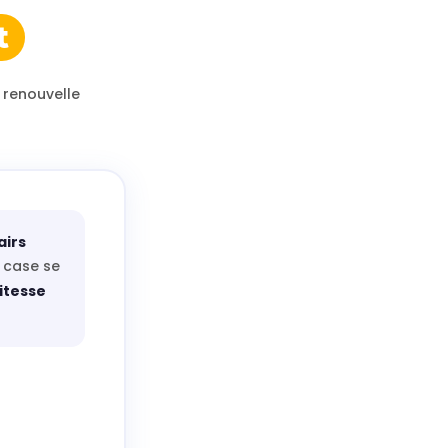
t
 renouvelle
irs
a case se
itesse