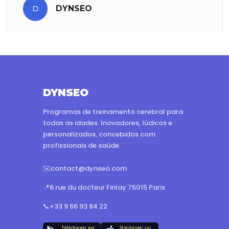
D
DYNSEO
DYNSEO
Programas de treinamento cerebral para
todas as idades. Inovadores, lúdicos e
personalizados, concebidos com
profissionais de saúde.
✉️
contact@dynseo.com
📍
6 rue du docteur Finlay 75015 Paris
📞
+33 9 66 93 84 22