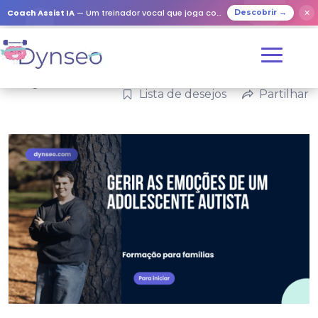
Coach Assist IA
— Um treinador vocal que joga com os seus entes queridos
✕
Descobrir →
Categorias:
Família
Lista de desejos
Partilhar