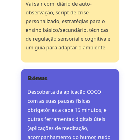
Vai sair com: diário de auto-
observação, script de crise
personalizado, estratégias para o
ensino básico/secundário, técnicas
de regulação sensorial e cognitiva e
um guia para adaptar o ambiente.
Bónus
Descoberta da aplicação COCO
com as suas pausas físicas
obrigatórias a cada 15 minutos, e
outras ferramentas digitais úteis
(aplicações de meditação,
acompanhamento do humor, ruído