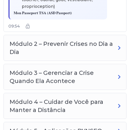
proprioception)
Mon Passeport TSA (ASD Passport)
Résumer en
1 page
l’essentiel sur
09:54
l’enfant en incluant :
communication
,
forces
,
difficultés
,
sensibilités
,
ce
qui aide
,
signes de détresse
,
à éviter
Módulo 2 – Prevenir Crises no Dia a
absolument
Dia
Módulo 3 – Gerenciar a Crise
Quando Ela Acontece
Módulo 4 – Cuidar de Você para
Manter a Distância