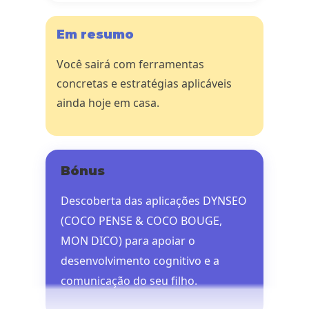
Em resumo
Você sairá com ferramentas
concretas e estratégias aplicáveis
ainda hoje em casa.
Bónus
Descoberta das aplicações DYNSEO
(COCO PENSE & COCO BOUGE,
MON DICO) para apoiar o
desenvolvimento cognitivo e a
comunicação do seu filho.