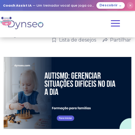
Coach Assist IA
— Um treinador vocal que joga com os seus entes queridos
✕
Descobrir →
Categorias:
Família
Lista de desejos
Partilhar