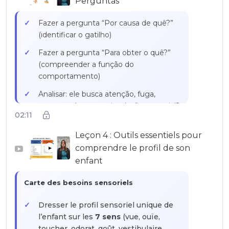
Perguntas
rupturas de rotina
Fazer a pergunta “Por causa de quê?”
Preparar as transições (passagem de
(identificar o gatilho)
uma atividade para outra)
Fazer a pergunta “Para obter o quê?”
(compreender a função do
comportamento)
Analisar: ele busca atenção, fuga,
acesso a algo ou estimulação sensorial?
02:11
Adaptar a resposta com base na causa
Leçon 4 : Outils essentiels pour
identificada
comprendre le profil de son
▶
Propor soluções que respeitem as
enfant
necessidades da criança
Carte des besoins sensoriels
Dresser le profil sensoriel unique de
l’enfant sur les
7 sens
(vue, ouïe,
toucher, odorat, goût, vestibulaire,