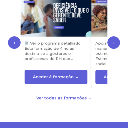
‹
›
Ver o programa detalhado
Apoiar os idoso
Esta formação de 4 horas
maneira diferente
destina-se a gestores e
estimular e comp
profissionais de RH que…
Estimulação cogn
social pelos…
Aceder à formação →
Aceder à f
Ver todas as formações →