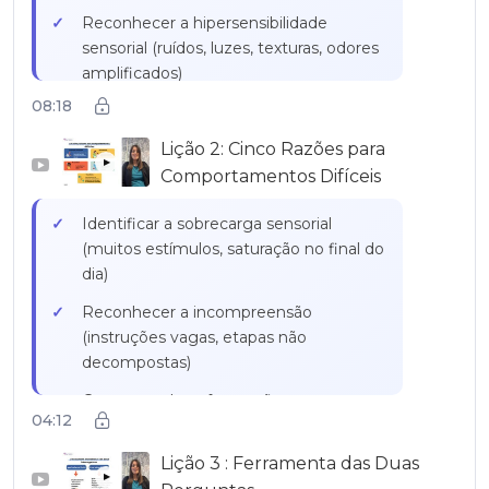
Reconhecer a hipersensibilidade
sensorial (ruídos, luzes, texturas, odores
amplificados)
08:18
Identificar a hipossensibilidade (busca
por estimulações intensas, necessidade
Lição 2: Cinco Razões para
de tocar, mover-se)
▶
Comportamentos Difíceis
Medir o impacto da ansiedade
Identificar a sobrecarga sensorial
permanente (mundo percebido como
(muitos estímulos, saturação no final do
imprevisível, medo de mudanças)
dia)
Criar segurança através da
Reconhecer a incompreensão
previsibilidade e das rotinas
(instruções vagas, etapas não
decompostas)
Compreender a frustração
04:12
(impossibilidade de obter ou conseguir
algo)
Lição 3 : Ferramenta das Duas
▶
Antecipar o impacto das mudanças e