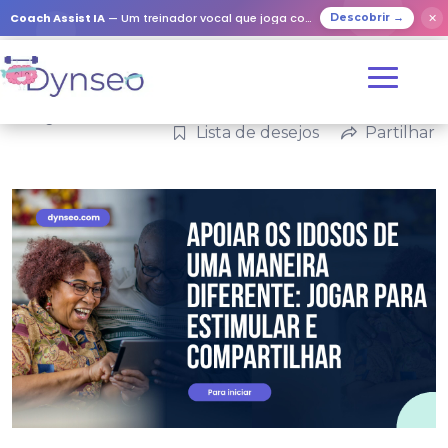
Coach Assist IA
— Um treinador vocal que joga com os seus entes queridos
✕
Descobrir →
Categorias:
Família
Lista de desejos
Partilhar