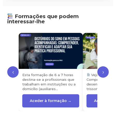
Formações que podem
interessar-lhe
‹
›
Esta formação de 6 a 7 horas
Veja o progra
destina-se a profissionais que
Compreender e e
trabalham em instituições ou a
desenvolvimento
domicílio (auxiliares…
trissomia 21 Leva
Aceder à formação →
Aceder à f