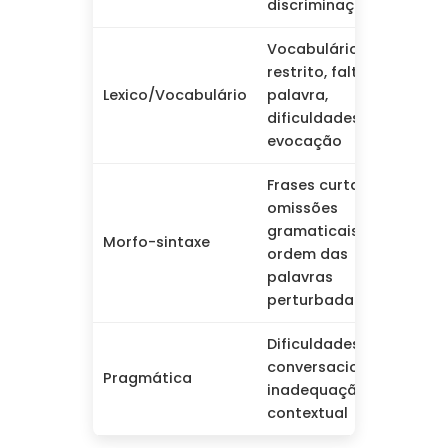
discriminação
Vocabulário
Expr
restrito, falta da
limi
Lexico/Vocabulário
palavra,
com
dificuldades de
parc
evocação
Frases curtas,
omissões
Expr
gramaticais,
tele
Morfo-sintaxe
ordem das
mal
palavras
ente
perturbada
Dificuldades
Inte
conversacionais,
Pragmática
soci
inadequação
com
contextual