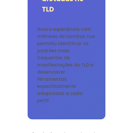
TLD
Nossa experiência com
milhares de famílias nos
permitiu identificar os
padrões mais
frequentes de
manifestações do TLD e
desenvolver
ferramentas
especificamente
adaptadas a cada
perfil.