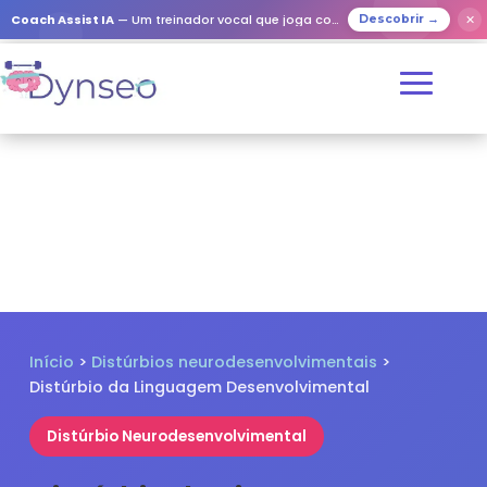
✕
Coach Assist IA
— Um treinador vocal que joga com os seus entes queridos
Descobrir →
Início
>
Distúrbios neurodesenvolvimentais
>
Distúrbio da Linguagem Desenvolvimental
Distúrbio Neurodesenvolvimental