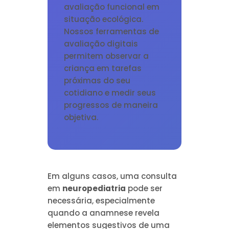
avaliação funcional em
situação ecológica.
Nossos ferramentas de
avaliação digitais
permitem observar a
criança em tarefas
próximas do seu
cotidiano e medir seus
progressos de maneira
objetiva.
Em alguns casos, uma consulta
em
neuropediatria
pode ser
necessária, especialmente
quando a anamnese revela
elementos sugestivos de uma