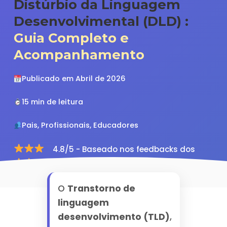
Distúrbio da Linguagem
Desenvolvimental (DLD) :
Guia Completo e
Acompanhamento
Publicado em Abril de 2026
15 min de leitura
Pais, Profissionais, Educadores
4.8/5 - Baseado nos feedbacks dos
nossos usuários
O
Transtorno de
linguagem
desenvolvimento (TLD)
,