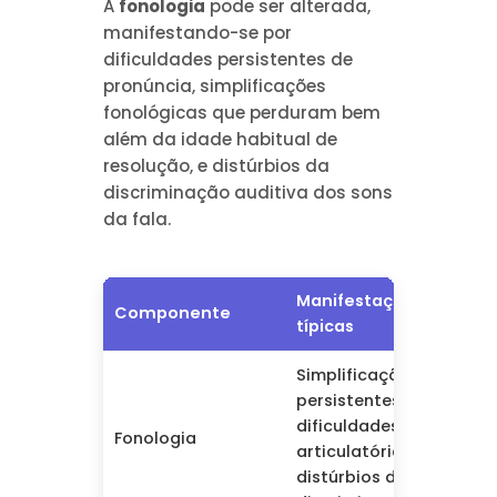
A
fonologia
pode ser alterada,
manifestando-se por
dificuldades persistentes de
pronúncia, simplificações
fonológicas que perduram bem
além da idade habitual de
resolução, e distúrbios da
discriminação auditiva dos sons
da fala.
Manifestações
Imp
Componente
típicas
func
Simplificações
Intel
persistentes,
redu
dificuldades
Fonologia
difi
articulatórias,
de
distúrbios de
com