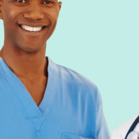
ive Funktionen…
rwerden.
e
Studien
en