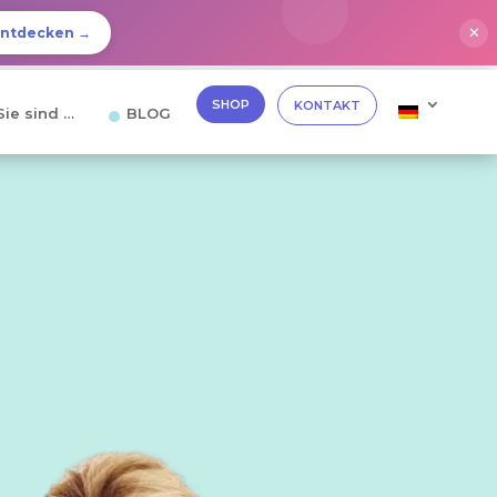
✕
Entdecken →
SHOP
KONTAKT
Sie sind …
BLOG