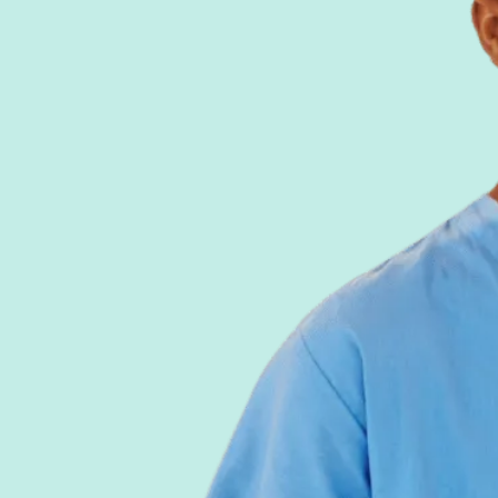
Erhalt der kognitiven Funktionen
Gedächtnis, Aufmerksamkeit, Sprache, exekut
ein tägliches Gehirntraining für ein gutes Älte
Wissenschaftlich validierte Programm
Anwendungen, die in neurowissenschaftliche 
integriert sind, mit veröffentlichten Ergebniss