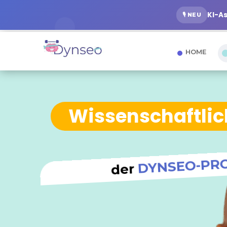
KI-A
🎙️ NEU
HOME
Wissenschaftlic
DYNSEO-PR
der