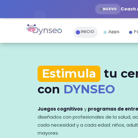
Coach A
NUEVO
INICIO
Apps
F
Estimula
tu ce
con
DYNSEO
Juegos cognitivos
y
programas de entr
diseñados con profesionales de la salud, 
cada necesidad y a cada edad: niños, adul
mayores.