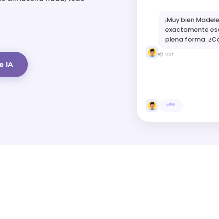
¡Muy bien Madele
exactamente es
plena forma. ¿
voz
e IA