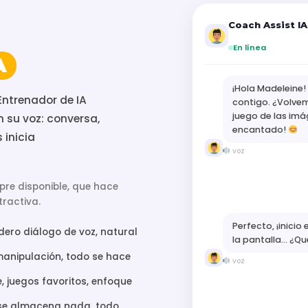
Coach Assist IA
En línea
A
¡Hola Madeleine!
Entrenador de IA
contigo. ¿Volvem
juego de las imá
su voz: conversa,
encantado!
 inicia
voz
pre disponible, que hace
ractiva.
Perfecto, ¡inicio 
ero diálogo de voz, natural
la pantalla... ¿Q
anipulación, todo se hace
voz
 juegos favoritos, enfoque
se almacena nada, todo