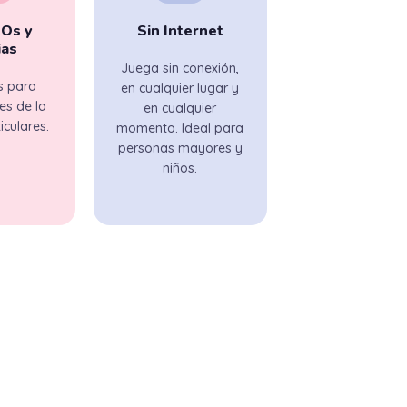
ROs y
Sin Internet
ias
Juega sin conexión,
s para
en cualquier lugar y
es de la
en cualquier
iculares.
momento. Ideal para
personas mayores y
niños.