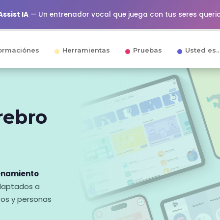
ssist IA
— Un entrenador vocal que juega con tus seres queri
ormaciónes
Herramientas
Pruebas
Usted es
rebro
enamiento
adaptados a
tos y personas