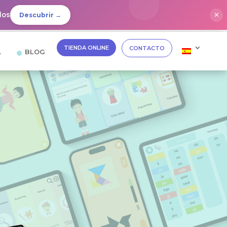
dos
✕
Descubrir →
TIENDA ONLINE
CONTACTO
…
BLOG