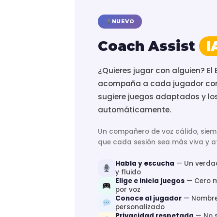
NUEVO
Coach Assist
I
¿Quieres jugar con alguien? El 
acompaña a cada jugador con 
sugiere juegos adaptados y los
automáticamente.
Un compañero de voz cálido, siem
que cada sesión sea más viva y at
Habla y escucha
— Un verdad
y fluido
Elige e inicia juegos
— Cero m
por voz
Conoce al jugador
— Nombre,
personalizado
Privacidad respetada
— No 