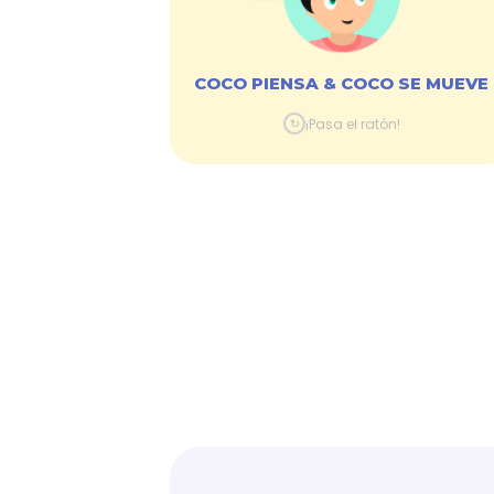
DESDE
5
€
COCO PIENSA & COCO SE MUEVE
Descubre ›
↻
¡Pasa el ratón!
Comprar ›