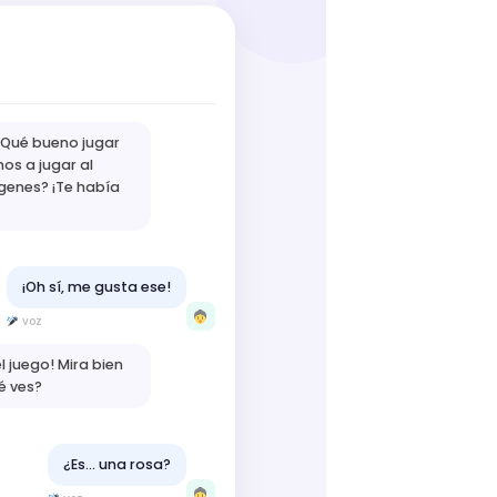
 Qué bueno jugar
os a jugar al
genes? ¡Te había
¡Oh sí, me gusta ese!
voz
el juego! Mira bien
ué ves?
¿Es... una rosa?