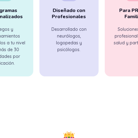
gramas
Diseñado con
Para P
nalizados
Profesionales
Famil
egos y
Desarrollado con
Solucione
namientos
neurólogos,
profesional
s a tu nivel
logopedas y
salud y part
más de 30
psicólogos.
idades por
icación.