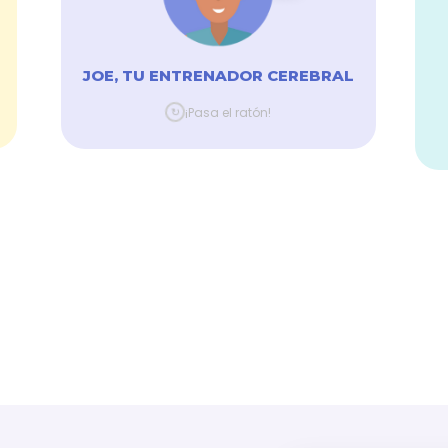
DESDE
5
€
JOE, TU ENTRENADOR CEREBRAL
Descubre ›
↻
¡Pasa el ratón!
Comprar ›