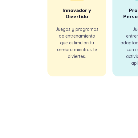
Innovador y
Pro
Divertido
Perso
Juegos y programas
Ju
de entrenamiento
entre
que estimulan tu
adaptado
cerebro mientras te
con 
diviertes.
activ
apl