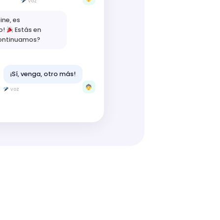
voz
ine, es
o!
Estás en
Continuamos?
¡Sí, venga, otro más!
voz