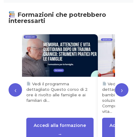
Formazioni che potrebbero
interessarti
Vedi il programma
Vedi il progr
‹
›
dettagliato Questo corso di 2
dettagliato Acc
ore è rivolto alle famiglie e ai
bambino con auti
familiari di…
soluzioni quotidi
Comprendere l’a
vita…
Accedi alla formazione
Accedi alla
→