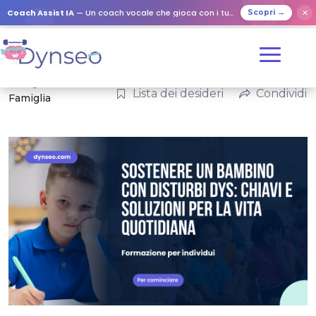
Coach Assist IA
— Un coach vocale che gioca con i tuoi cari
✕
Scopri →
Categorie:
Lista dei desideri
Condividi
Famiglia