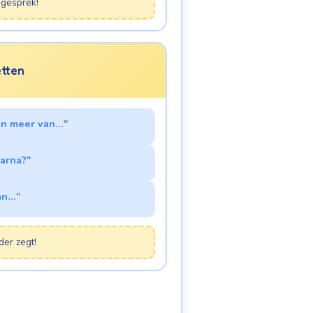
gesprek!
etten
en meer van..."
arna?"
n..."
er zegt!