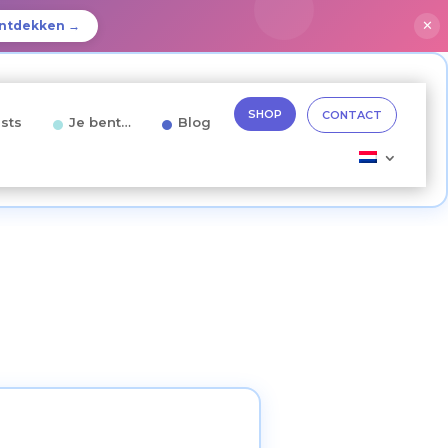
✕
ntdekken →
SHOP
CONTACT
sts
Je bent…
Blog