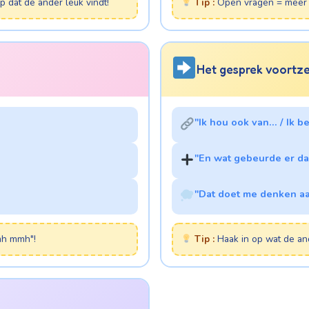
dat de ander leuk vindt!
Tip :
Open vragen = meer 
Het gesprek voortz
"Ik hou ook van... / Ik b
"En wat gebeurde er da
"Dat doet me denken aa
mh mmh"!
Tip :
Haak in op wat de and