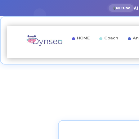
AI
NIEUW
HOME
Coach
An