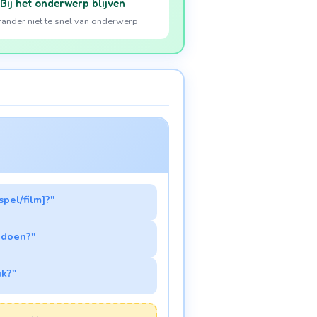
Bij het onderwerp blijven
ander niet te snel van onderwerp
spel/film]?"
 doen?"
uk?"