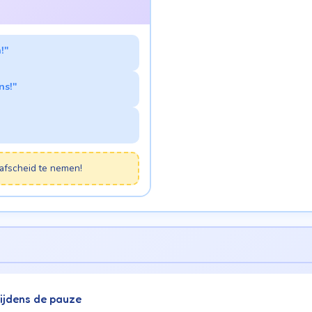
!"
ns!"
afscheid te nemen!
tijdens de pauze