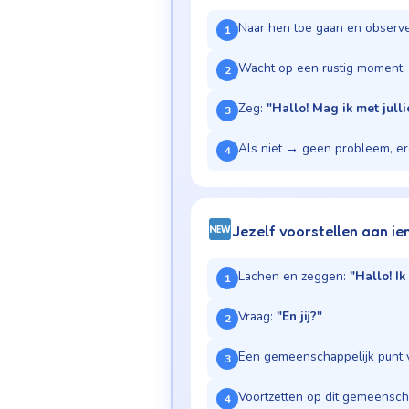
Naar hen toe gaan en observ
1
Wacht op een rustig moment
2
Zeg:
"Hallo! Mag ik met jull
3
Als niet → geen probleem, e
4
Jezelf voorstellen aan i
Lachen en zeggen:
"Hallo! I
1
Vraag:
"En jij?"
2
Een gemeenschappelijk punt 
3
Voortzetten op dit gemeensc
4