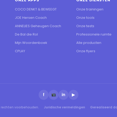
ONZE APPS
ONZE DIENSTEN
COCO DENKT & BEWEEGT
Onze trainingen
JOE Hersen Coach
Onze tools
ANNELIES Geheugen Coach
Onze tests
De Bal die Rol
Professionele ruimte
Mijn Woordenboek
Alle producten
CPLAY
Onze flyers
f
in
▶
e rechten voorbehouden.
Juridische vermeldingen
Gerealiseerd d