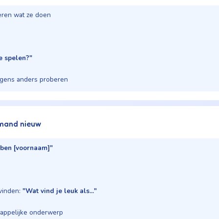
eren wat ze doen
ie spelen?"
rgens anders proberen
emand nieuw
k ben [voornaam]"
vinden:
"Wat vind je leuk als..."
happelijke onderwerp