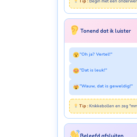
Tip :
Begin met een onderwerp 
Tonend dat ik luister
"Oh ja? Vertel!"
"Dat is leuk!"
"Wauw, dat is geweldig!"
Tip :
Knikkebollen en zeg "m
Beleefd afsluiten