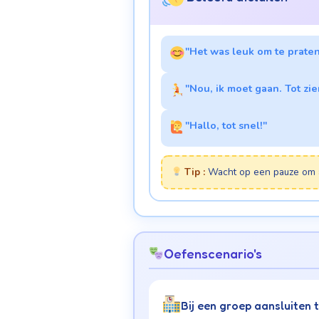
"Het was leuk om te praten
"Nou, ik moet gaan. Tot zie
"Hallo, tot snel!"
Tip :
Wacht op een pauze om 
Oefenscenario's
Bij een groep aansluiten 