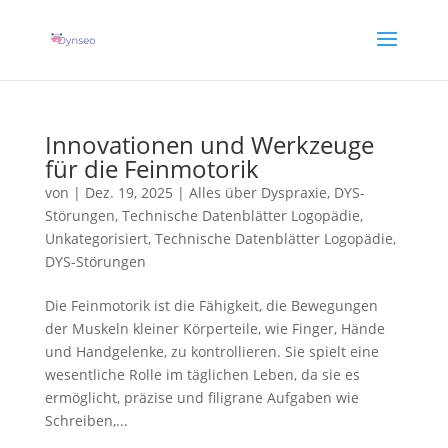
KI-Assist-Coach
— Ein Sprach-Coach, der mit Ihren Lieben spielt
✕
Entdecken →
Innovationen und Werkzeuge
für die Feinmotorik
von
|
Dez. 19, 2025
|
Alles über Dyspraxie
,
DYS-
Störungen
,
Technische Datenblätter Logopädie
,
Unkategorisiert
,
Technische Datenblätter Logopädie
,
DYS-Störungen
Die Feinmotorik ist die Fähigkeit, die Bewegungen
der Muskeln kleiner Körperteile, wie Finger, Hände
und Handgelenke, zu kontrollieren. Sie spielt eine
wesentliche Rolle im täglichen Leben, da sie es
ermöglicht, präzise und filigrane Aufgaben wie
Schreiben,...